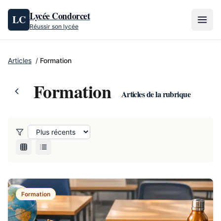
Aller au contenu
Lycée Condorcet
LC
Réussir son lycée
Articles
/
Formation
Formation
Articles de la rubrique
Formation