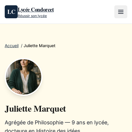
Aller au contenu
Lycée Condorcet
LC
Réussir son lycée
Accueil
/
Juliette Marquet
Juliette Marquet
Agrégée de Philosophie — 9 ans en lycée,
docteure en Histoire des idées