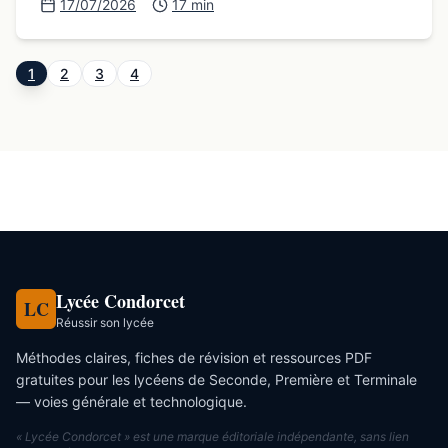
17/07/2026
17 min
septembre 1939, se termine en Europe le 8
mai 1945 et s’achève dans le monde le 2
1
2
3
4
septembre 1945 avec la capitulation du
Japon.
Lycée Condorcet
LC
Réussir son lycée
Méthodes claires, fiches de révision et ressources PDF
gratuites pour les lycéens de Seconde, Première et Terminale
— voies générale et technologique.
« Lycée Condorcet » est une marque éditoriale indépendante, sans lien