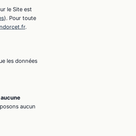
r le Site est
es
). Pour toute
ndorcet.fr
.
que les données
 aucune
éposons aucun