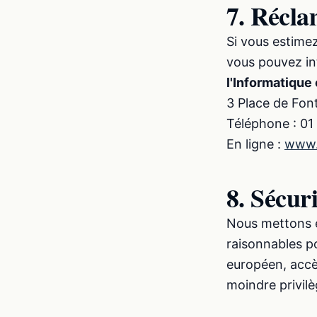
7. Récla
Si vous estimez
vous pouvez in
l'Informatique 
3 Place de Fo
Téléphone : 01
En ligne :
www.c
8. Sécur
Nous mettons e
raisonnables p
européen, accès
moindre privil