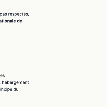
 pas respectés,
tionale de
les
), hébergement
rincipe du