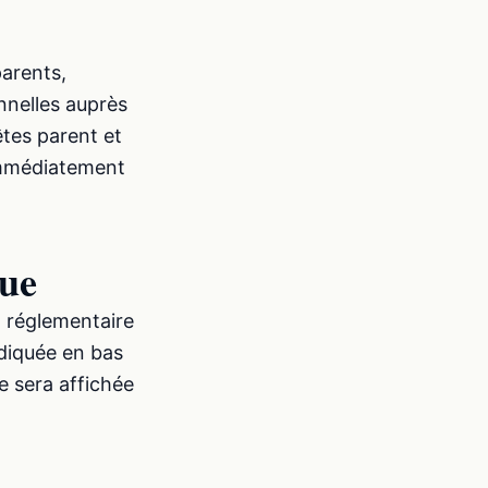
parents,
nelles auprès
tes parent et
immédiatement
que
n réglementaire
ndiquée en bas
e sera affichée