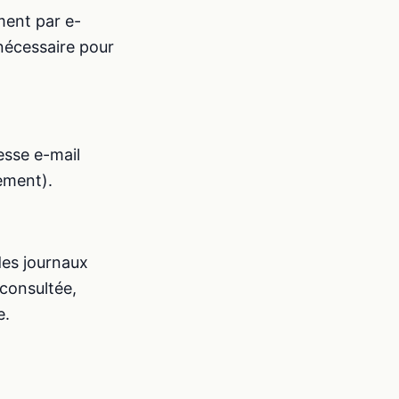
ment par e-
(nécessaire pour
esse e-mail
tement).
des journaux
 consultée,
e.