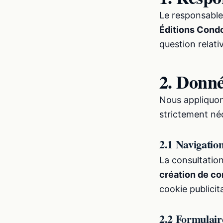
Le responsable 
Éditions Cond
question relati
2. Donné
Nous appliquon
strictement né
2.1 Navigation
La consultation
création de co
cookie publicit
2.2 Formulair