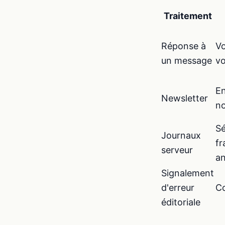
Traitement
Réponse à
Vo
un message
v
En
Newsletter
n
Sé
Journaux
fr
serveur
a
Signalement
d'erreur
Co
éditoriale