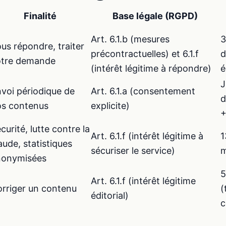
Finalité
Base légale (RGPD)
Art. 6.1.b (mesures
3
us répondre, traiter
précontractuelles) et 6.1.f
d
otre demande
(intérêt légitime à répondre)
é
J
voi périodique de
Art. 6.1.a (consentement
d
os contenus
explicite)
+
curité, lutte contre la
Art. 6.1.f (intérêt légitime à
1
aude, statistiques
sécuriser le service)
nonymisées
5
Art. 6.1.f (intérêt légitime
rriger un contenu
(
éditorial)
c