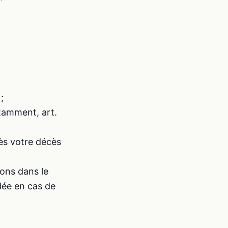
;
tamment, art.
ès votre décès
ons dans le
dée en cas de