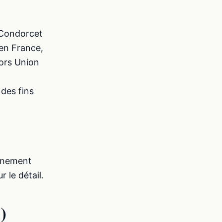
 Condorcet
en France,
hors Union
des fins
onnement
r le détail.
)