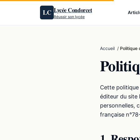
Aller au contenu
Lycée Condorcet
LC
Artic
Réussir son lycée
Accueil
/
Politique 
Politi
Cette politiqu
éditeur du site
personnelles, 
française n°78-
1. Respo