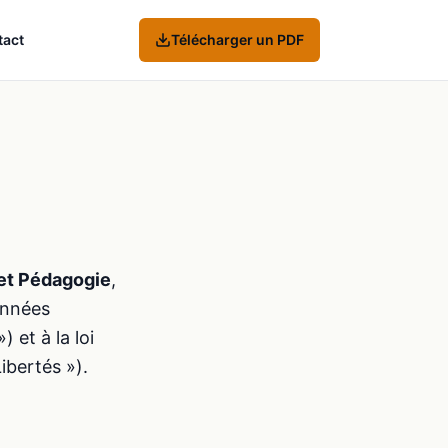
tact
Télécharger un PDF
et Pédagogie
,
données
et à la loi
ibertés »).