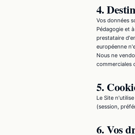
4. Desti
Vos données so
Pédagogie et à
prestataire d'e
européenne n'es
Nous ne vendon
commerciales ou
5. Cooki
Le Site n'utili
(session, préfé
6. Vos d