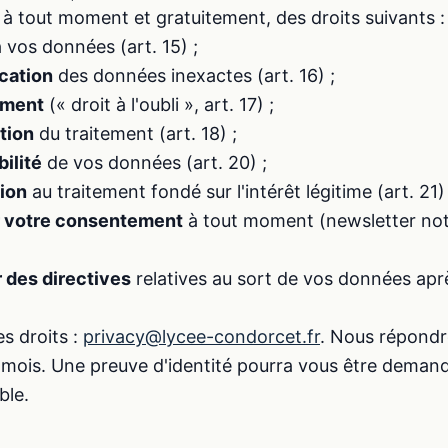
 à tout moment et gratuitement, des droits suivants :
 vos données (art. 15) ;
ication
des données inexactes (art. 16) ;
cement
(« droit à l'oubli », art. 17) ;
ation
du traitement (art. 18) ;
bilité
de vos données (art. 20) ;
tion
au traitement fondé sur l'intérêt légitime (art. 21) 
er votre consentement
à tout moment (newsletter no
r des directives
relatives au sort de vos données apr
s droits :
privacy@lycee-condorcet.fr
. Nous répondr
un mois. Une preuve d'identité pourra vous être deman
ble.