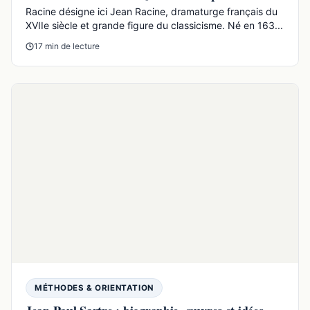
FORMATION
Réussir le bac au lycée sans s'épuiser
IntroductionPréparer le baccalauréat ne consiste pas
seulement à accumuler des fiches ou à prolonger les
soiré...
7 min de lecture