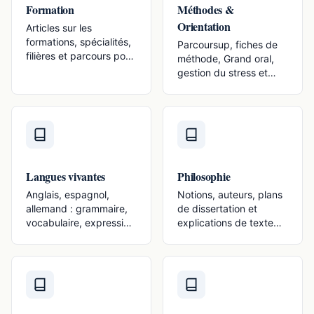
Formation
Méthodes &
Orientation
Articles sur les
formations, spécialités,
Parcoursup, fiches de
filières et parcours pour
méthode, Grand oral,
choisir son orientation
gestion du stress et
au lycée.
choix de spécialités.
Langues vivantes
Philosophie
Anglais, espagnol,
Notions, auteurs, plans
allemand : grammaire,
de dissertation et
vocabulaire, expression
explications de texte
écrite et orale au lycée.
pour la philo en
Terminale.