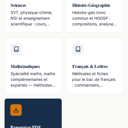
Sciences
Histoire-Géographie
SVT, physique-chimie,
Histoire-géo tronc
NSI et enseignement
commun et HGGSP :
scientifique : cours,
compositions, analyses
schémas, méthodes.
de documents, dates
clés.
Mathématiques
Français & Lettres
Spécialité maths, maths
Méthodes et fiches
complémentaires et
pour le bac de français
expertes — méthodes
: commentaire,
et exercices Seconde-
dissertation, oral,
Première-Terminale.
œuvres au programme.
Ressources PDF