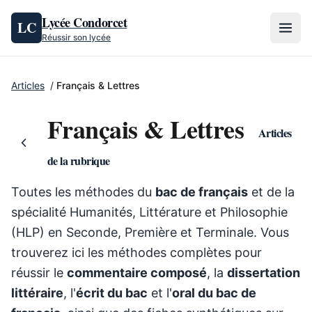
Aller au contenu
Lycée Condorcet
LC
Réussir son lycée
Articles
/
Français & Lettres
Français & Lettres
Articles
de la rubrique
Toutes les méthodes du
bac de français
et de la
spécialité Humanités, Littérature et Philosophie
(HLP) en Seconde, Première et Terminale. Vous
trouverez ici les méthodes complètes pour
réussir le
commentaire composé
, la
dissertation
littéraire
, l'
écrit du bac
et l'
oral du bac de