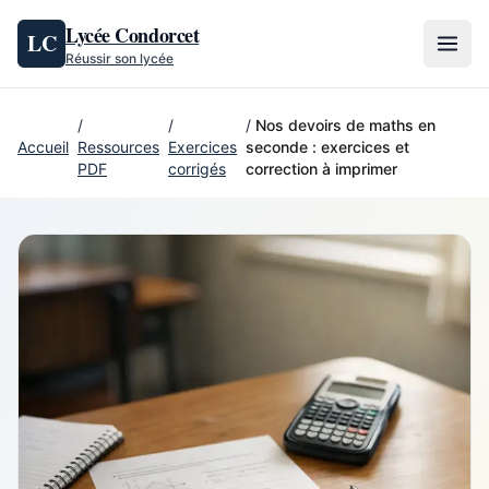
Aller au contenu
Lycée Condorcet
LC
Réussir son lycée
/
/
/
Nos devoirs de maths en
Accueil
Ressources
Exercices
seconde : exercices et
PDF
corrigés
correction à imprimer