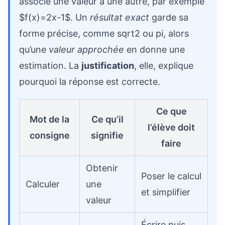
associe une valeur à une autre, par exemple
$f(x)=2x-1$. Un
résultat exact
garde sa
forme précise, comme sqrt2 ou pi, alors
qu’une
valeur approchée
en donne une
estimation. La
justification
, elle, explique
pourquoi la réponse est correcte.
Ce que
Mot de la
Ce qu’il
l’élève doit
consigne
signifie
faire
Obtenir
Poser le calcul
Calculer
une
et simplifier
valeur
Écrire puis