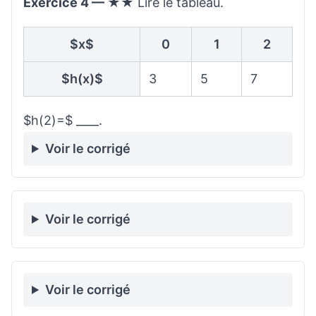
Exercice 4 — ★★
Lire le tableau.
$x$
0
1
2
$h(x)$
3
5
7
$h(2)=$ ____.
Voir le corrigé
Voir le corrigé
Voir le corrigé