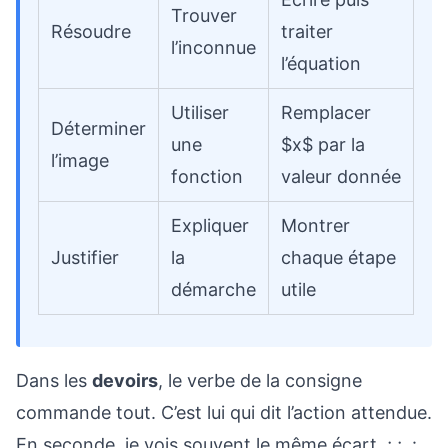
Trouver
Résoudre
traiter
l’inconnue
l’équation
Utiliser
Remplacer
Déterminer
une
$x$ par la
l’image
fonction
valeur donnée
Expliquer
Montrer
Justifier
la
chaque étape
démarche
utile
Dans les
devoirs
, le verbe de la consigne
commande tout. C’est lui qui dit l’action attendue.
En seconde, je vois souvent le même écart ; ; :