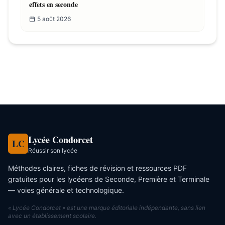
effets en seconde
5 août 2026
Ressources similaires
Par Camille Lefèvre
Lycée Condorcet
LC
Réussir son lycée
Méthodes claires, fiches de révision et ressources PDF
gratuites pour les lycéens de Seconde, Première et Terminale
— voies générale et technologique.
« Lycée Condorcet » est une marque éditoriale indépendante, sans lien
avec un établissement scolaire.