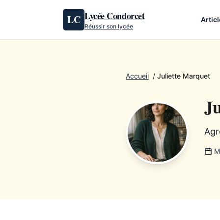
Aller au contenu
Lycée Condorcet
LC
Artic
Réussir son lycée
Accueil
/
Juliette Marquet
Ju
Agr
M