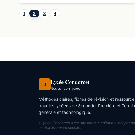
contemporaine.
1
2
3
4
Lycée Condorcet
LC
Réussir son lycée
Méthodes claires, fiches de révision et ressourc
pour les lycéens de Seconde, Première et Termi
générale et technologique.
« Lycée Condorcet » est une marque éditoriale indépenda
un établissement scolaire.