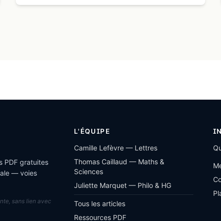
L'ÉQUIPE
I
Camille Lefèvre — Lettres
Qu
Thomas Caillaud — Maths &
es PDF gratuites
Me
Sciences
nale — voies
Co
Juliette Marquet — Philo & HG
Pl
nte, sans lien avec
Tous les articles
Ressources PDF