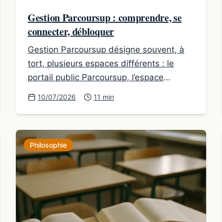
Gestion Parcoursup : comprendre, se
connecter, débloquer
Gestion Parcoursup désigne souvent, à
tort, plusieurs espaces différents : le
portail public Parcoursup, l’espace
candidat et certaines interfaces de
10/07/2026
11 min
gestion réservées à des usages précis.
Philosophie