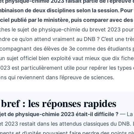
et physique-chimie 2023 faisait partie de l’épreuve 
inaison de deux disciplines selon la session. Pour tro
ciel publié par le ministère, puis comparer avec des 
hes le sujet de physique-chimie du brevet 2023 pour v
dre ce qu’on attend vraiment au DNB ? C’est une trè
ccompagnant des élèves de 3e comme des étudiants pl
un sujet officiel bien exploité vaut mieux que dix fich
023 est particulièrement utile pour repérer les type
ons qui reviennent dans l’épreuve de sciences.
bref : les réponses rapides
jet de physique-chimie 2023 était-il difficile ?
— La d
jet 2023 restait dans les attendus classiques du DNB.
ents et d’unités pouvaient faire perdre des points plu