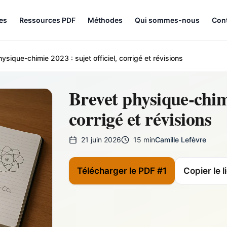
les
Ressources PDF
Méthodes
Qui sommes-nous
Con
ysique-chimie 2023 : sujet officiel, corrigé et révisions
Brevet physique-chimi
corrigé et révisions
21 juin 2026
15 min
Camille Lefèvre
Télécharger le PDF #1
Copier le l