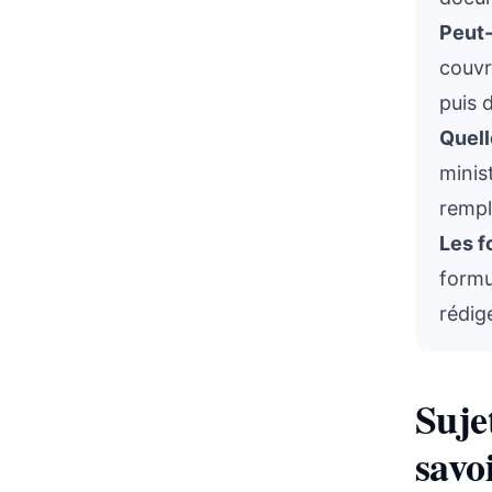
Peut-
couvr
puis 
Quell
minis
rempl
Les f
formu
rédig
Suje
savoi