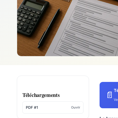
Té
📄
Téléchargements
Ve
PDF #1
Ouvrir