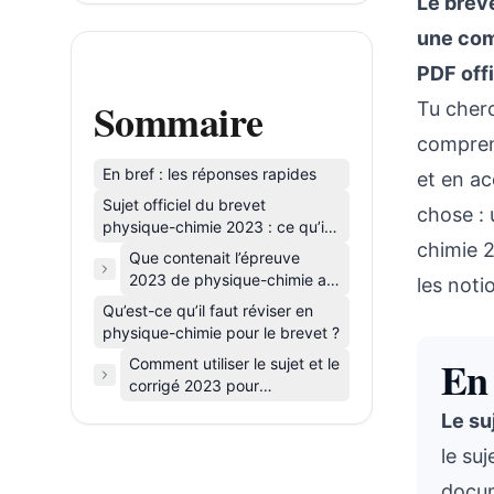
Le brev
une comb
PDF offi
Sommaire
Tu cherc
compren
En bref : les réponses rapides
et en a
Sujet officiel du brevet
chose : 
physique-chimie 2023 : ce qu’il
chimie 2
faut savoir tout de suite
Que contenait l’épreuve
2023 de physique-chimie au
les noti
brevet ?
Qu’est-ce qu’il faut réviser en
physique-chimie pour le brevet ?
En 
Comment utiliser le sujet et le
corrigé 2023 pour
progresser avant le brevet
Le su
le su
docum