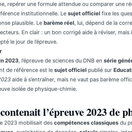
e, repérer une formule attendue ou comparer une réd
éférence institutionnelle. Le
sujet officiel
fixe les que
nse plausible. Le
barème réel
, lui, dépend de la co
ecteurs. En clair : un bon corrigé aide à réviser, mais
pté le jour de l’épreuve.
r
in 2023
, l’épreuve de sciences du DNB en
série géné
t de référence est le
sujet officiel
publié sur
Educat
2023
aide à s’entraîner, mais ne vaut pas barème offi
uve isolée de physique-chimie.
contenait l’épreuve 2023 de ph
e 2023 mobilisait des
compétences classiques
du pr