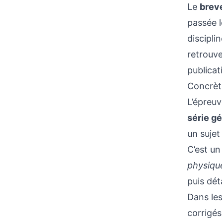
Le
brev
passée 
discipli
retrouve
publica
Concrèt
L’épreu
série g
un sujet
C’est un
physiqu
puis déta
Dans les
corrigé