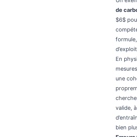
Un exem
de carb
$6$ pour
compéten
formule
d’exploi
En physi
mesures,
une cohé
propreme
cherche 
valide, 
d’entraî
bien plu