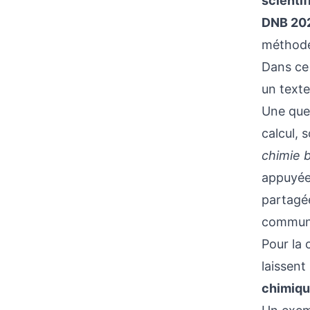
scienti
DNB 20
méthode
Dans ce 
un texte
Une ques
calcul, 
chimie 
appuyée 
partagé
communi
Pour la 
laissent
chimiq