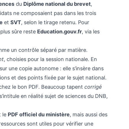
ences
du
Diplôme national du brevet
,
ndidats ne composaient pas dans les trois
e
et
SVT
, selon le tirage retenu. Pour
a plus sûre reste
Education.gouv.fr
, via les
me un contrôle séparé par matière.
nt
, choisies pour la session nationale. En
 sur une copie autonome : elle s’insère dans
ns et des points fixée par le sujet national.
erchez le bon PDF. Beaucoup tapent
corrigé
s’intitule en réalité sujet de sciences du DNB,
t le
PDF officiel du ministère
, mais aussi des
ressources sont utiles pour vérifier une