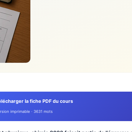
lécharger la fiche PDF du cours
rsion imprimable · 3631 mots