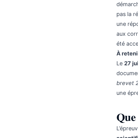
démarch
pas la r
une répo
aux corr
été acce
À reteni
Le
27 ju
documen
brevet 
une épre
Que 
L’épreuv