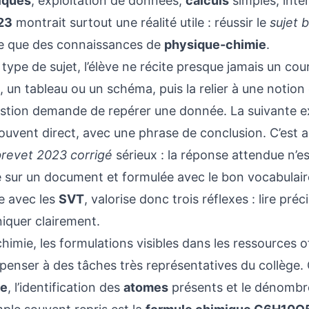
fiques
, exploitation de données,
calculs
simples, inte
23
montrait surtout une réalité utile : réussir le
sujet 
 que des connaissances de
physique-chimie
.
type de sujet, l’élève ne récite presque jamais un cour
, un tableau ou un schéma, puis la relier à une notio
tion demande de repérer une donnée. La suivante exi
souvent direct, avec une phrase de conclusion. C’est 
brevet 2023 corrigé
sérieux : la réponse attendue n’es
sur un document et formulée avec le bon vocabulaire 
e avec les
SVT
, valorise donc trois réflexes : lire pr
quer clairement.
chimie, les formulations visibles dans les ressources off
 penser à des tâches très représentatives du collège. 
ue
, l’identification des
atomes
présents et le dénombr