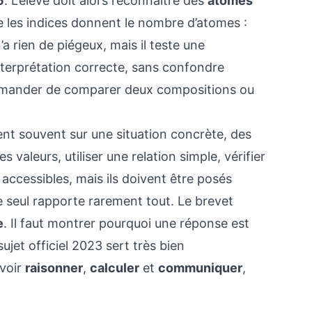
5
. L’élève doit alors reconnaître des
atomes
 les indices donnent le nombre d’atomes :
 rien de piégeux, mais il teste une
nterprétation correcte, sans confondre
demander de comparer deux compositions ou
ent souvent sur une situation concrète, des
valeurs, utiliser une relation simple, vérifier
accessibles, mais ils doivent être posés
 seul rapporte rarement tout. Le brevet
e
. Il faut montrer pourquoi une réponse est
ujet officiel 2023 sert très bien
avoir
raisonner
,
calculer
et
communiquer
,