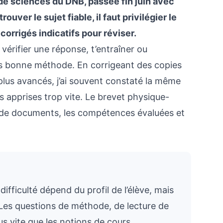
de sciences du DNB, passée fin juin avec
uver le sujet fiable, il faut privilégier le
corrigés indicatifs pour réviser.
érifier une réponse, t’entraîner ou
s bonne méthode. En corrigeant des copies
us avancés, j’ai souvent constaté la même
es apprises trop vite. Le brevet physique-
s de documents, les compétences évaluées et
ifficulté dépend du profil de l’élève, mais
 Les questions de méthode, de lecture de
s vite que les notions de cours.