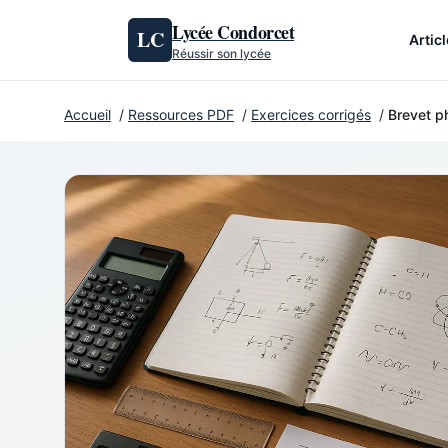
Aller au contenu
Lycée Condorcet
LC
Artic
Réussir son lycée
Accueil
/
Ressources PDF
/
Exercices corrigés
/
Brevet ph