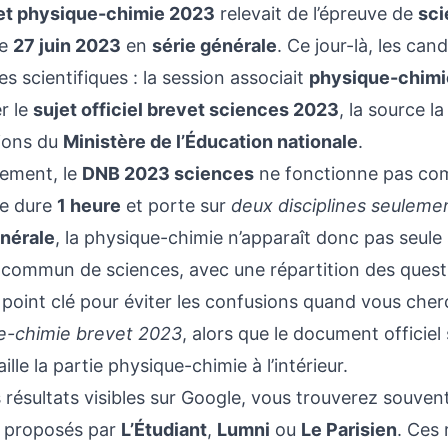
et physique-chimie 2023
relevait de l’épreuve de
sci
le
27 juin 2023
en
série générale
. Ce jour-là, les ca
nes scientifiques : la session associait
physique-chimi
r le
sujet officiel brevet sciences 2023
, la source l
tions du
Ministère de l’Éducation nationale
.
ement, le
DNB 2023 sciences
ne fonctionne pas com
ve dure
1 heure
et porte sur
deux disciplines seuleme
énérale
, la physique-chimie n’apparaît donc pas seule
 commun de sciences, avec une répartition des questio
 point clé pour éviter les confusions quand vous ch
e-chimie brevet 2023
, alors que le document officiel 
ille la partie physique-chimie à l’intérieur.
 résultats visibles sur Google, vous trouverez souven
s proposés par
L’Étudiant
,
Lumni
ou
Le Parisien
. Ces 