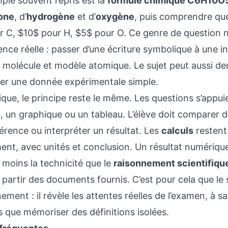
ple souvent repris est la
formule chimique C6H10O
one
, d’
hydrogène
et d’
oxygène
, puis comprendre que
 C, $10$ pour H, $5$ pour O. Ce genre de question n’a
ce réelle : passer d’une écriture symbolique à une i
, molécule et modèle atomique. Le sujet peut aussi 
ter une donnée expérimentale simple.
que, le principe reste le même. Les questions s’appui
 un graphique ou un tableau. L’élève doit comparer des 
rence ou interpréter un résultat. Les
calculs
restent 
nt, avec unités et conclusion. Un résultat numérique
moins la technicité que le
raisonnement scientifiqu
à partir des documents fournis. C’est pour cela que le s
nement : il révèle les attentes réelles de l’examen, à s
s que mémoriser des définitions isolées.