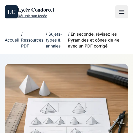
Aller au contenu
Lycée Condorcet
LC
Réussir son lycée
/
/
Sujets-
/
En seconde, révisez les
Accueil
Ressources
types &
Pyramides et cônes de 4e
PDF
annales
avec un PDF corrigé