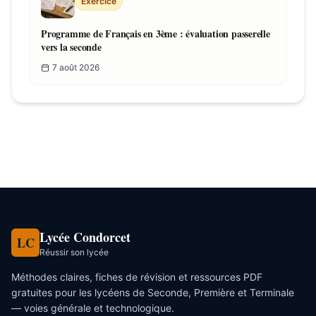
Exercice
Programme de Français en 3ème : évaluation passerelle
vers la seconde
7 août 2026
Ressources similaires
Par Camille Lefèvre
Lycée Condorcet
LC
Réussir son lycée
Méthodes claires, fiches de révision et ressources PDF
gratuites pour les lycéens de Seconde, Première et Terminale
— voies générale et technologique.