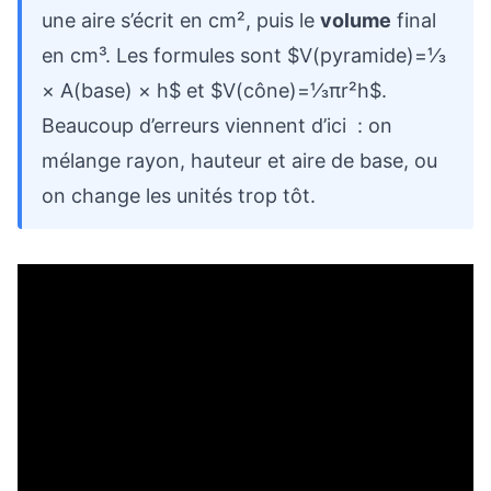
une aire s’écrit en cm², puis le
volume
final
en cm³. Les formules sont $V(pyramide)=⅓
× A(base) × h$ et $V(cône)=⅓πr²h$.
Beaucoup d’erreurs viennent d’ici : on
mélange rayon, hauteur et aire de base, ou
on change les unités trop tôt.