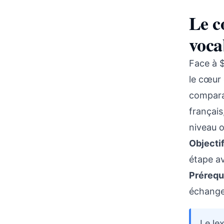
Le c
voca
Face à $
le cœur
comparai
français
niveau o
Objectif
étape a
Prérequ
échange
Le le