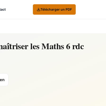
tact
Télécharger un PDF
aîtriser les Maths 6 rdc
ien