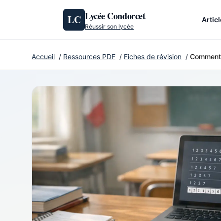
Aller au contenu
Lycée Condorcet
LC
Artic
Réussir son lycée
Accueil
/
Ressources PDF
/
Fiches de révision
/
Comment u