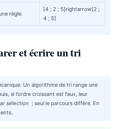
[4 ; 2 ; 5]rightarrow[2 ;
une règle.
4 ; 5]
er et écrire un tri
écanique. Un algorithme de tri range une
is, si l’ordre croissant est faux, leur
par sélection
; seul le parcours diffère. En
ments.