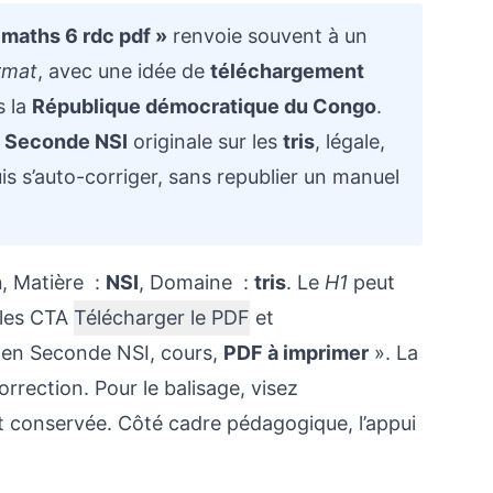
 maths 6 rdc pdf »
renvoie souvent à un
rmat
, avec une idée de
téléchargement
s la
République démocratique du Congo
.
e
Seconde NSI
originale sur les
tris
, légale,
is s’auto-corriger, sans republier un manuel
n
, Matière :
NSI
, Domaine :
tris
. Le
H1
peut
 les CTA
Télécharger le PDF
et
s en Seconde NSI, cours,
PDF à imprimer
». La
orrection. Pour le balisage, visez
st conservée. Côté cadre pédagogique, l’appui