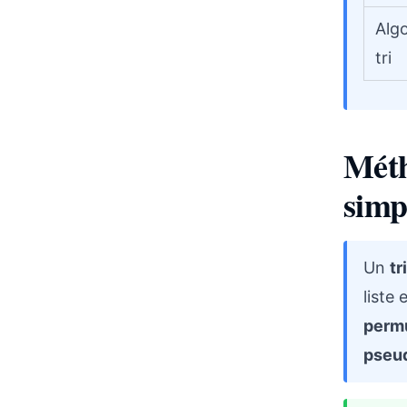
Alg
tri
Méth
simp
Un
tr
liste
perm
pseu