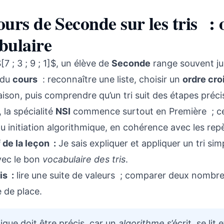
ours de Seconde sur les tris : o
bulaire
[7 ; 3 ; 9 ; 1]$, un élève de
Seconde
range souvent ju
 du
cours
: reconnaître une liste, choisir un
ordre cro
son, puis comprendre qu’un tri suit des étapes préci
, la spécialité
NSI
commence surtout en Première ; cet
u initiation algorithmique, en cohérence avec les repè
 de la leçon :
Je sais expliquer et appliquer un tri simp
vec le bon
vocabulaire des tris
.
is :
lire une suite de valeurs ; comparer deux nombre
 de place.
xique doit être précis, car un
algorithme
s’écrit, se lit 