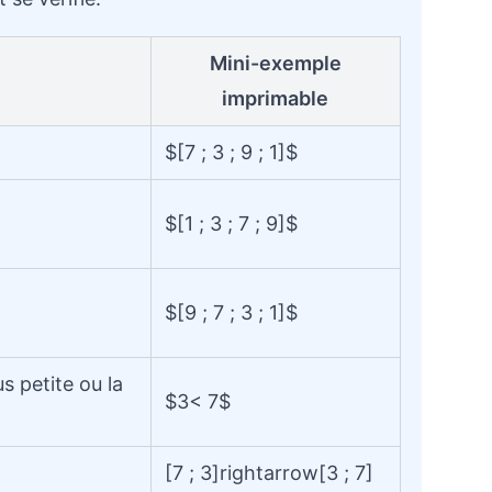
Mini-exemple
imprimable
$[7 ; 3 ; 9 ; 1]$
$[1 ; 3 ; 7 ; 9]$
$[9 ; 7 ; 3 ; 1]$
us petite ou la
$3< 7$
[7 ; 3]rightarrow[3 ; 7]