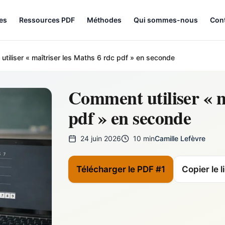
les
Ressources PDF
Méthodes
Qui sommes-nous
Con
tiliser « maîtriser les Maths 6 rdc pdf » en seconde
Comment utiliser « m
pdf » en seconde
24 juin 2026
10 min
Camille Lefèvre
Télécharger le PDF #1
Copier le l