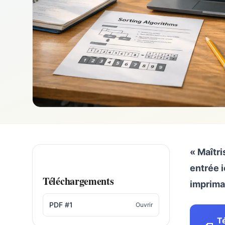
« Maîtr
entrée i
Téléchargements
imprima
PDF #1
Ouvrir
Té