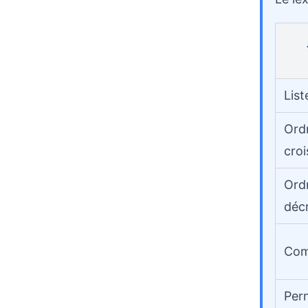
List
Ord
croi
Ord
déc
Com
Per