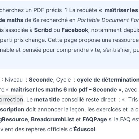
cherchez un PDF précis ? La requête
« maîtriser les
 de maths
de 6e recherché en
Portable Document Fo
is associée à
Scribd
ou
Facebook
, notamment depui
le parti pris change. Cette page propose une ressourc
mable et pensée pour comprendre vite, s’entraîner, pu
: Niveau :
Seconde
, Cycle :
cycle de déterminatio
re «
maîtriser les maths 6 rdc pdf – Seconde
», avec
correction
. Le
meta title
conseillé reste direct : « Tri
scription
doit annoncer la leçon, les exercices et la c
gResource
,
BreadcrumbList
et
FAQPage
si la FAQ e
vient des repères officiels d’
Éduscol
.