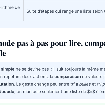
orithme de
Suite d’étapes qui range une liste selon 
ode pas à pas pour lire, compar
le
i simple
ne se devine pas : il suit toujours la même m
 en répétant deux actions, la
comparaison
de valeurs pu
utation
. Le geste change peu entre
tri à bulles
et
tri 
docode
, on manipule seulement une liste de $n$ élé