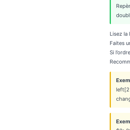
Repèr
doubl
Lisez la
Faites u
Si l’ord
Recomme
Exemp
left[
chang
Exemp