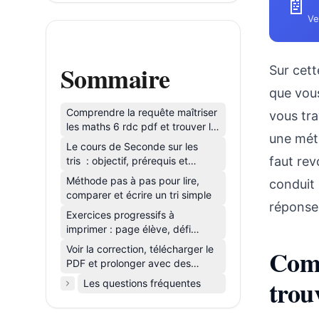
📄
Ve
Sommaire
Sur cett
que vous
Comprendre la requête maîtriser
vous tra
les maths 6 rdc pdf et trouver le
une méth
bon support
Le cours de Seconde sur les
faut rev
tris : objectif, prérequis et
vocabulaire
Méthode pas à pas pour lire,
conduit 
comparer et écrire un tri simple
réponse
Exercices progressifs à
imprimer : page élève, défi
bonus et mise en page PDF
Voir la correction, télécharger le
Comp
PDF et prolonger avec des
ressources liées
trou
Les questions fréquentes