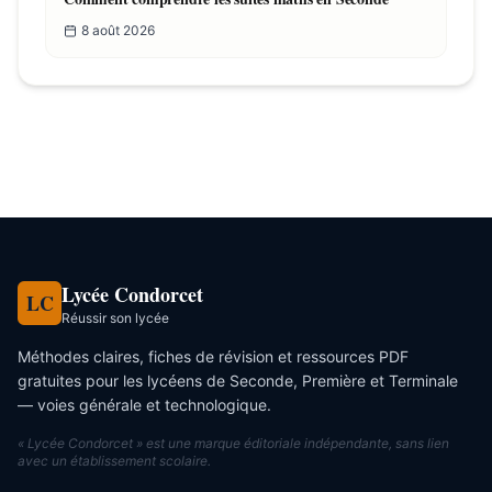
8 août 2026
Ressources similaires
Par Camille Lefèvre
Lycée Condorcet
LC
Réussir son lycée
Méthodes claires, fiches de révision et ressources PDF
gratuites pour les lycéens de Seconde, Première et Terminale
— voies générale et technologique.
« Lycée Condorcet » est une marque éditoriale indépendante, sans lien
avec un établissement scolaire.