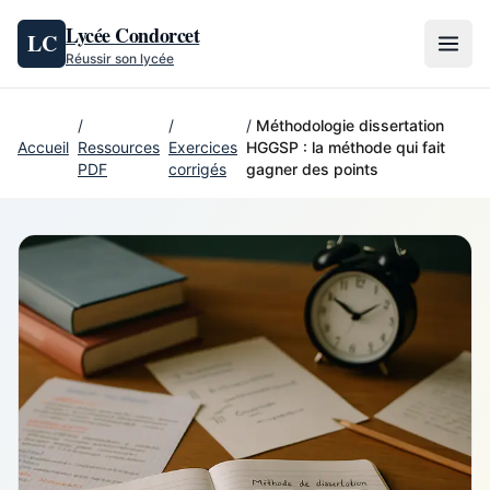
Aller au contenu
Lycée Condorcet
LC
Réussir son lycée
/
/
/
Méthodologie dissertation
Accueil
Ressources
Exercices
HGGSP : la méthode qui fait
PDF
corrigés
gagner des points