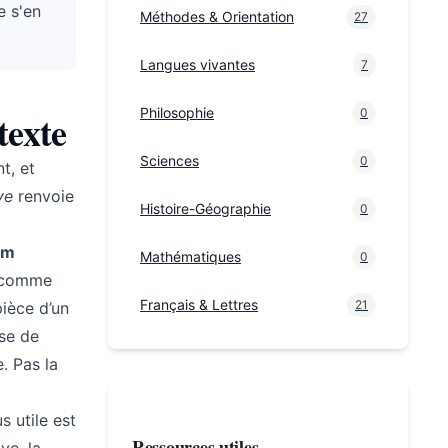
e s'en
Méthodes & Orientation
27
Langues vivantes
7
Philosophie
0
texte
Sciences
0
t, et
ve
renvoie
Histoire-Géographie
0
om
Mathématiques
0
, comme
Français & Lettres
21
pièce d’un
se de
. Pas la
us utile est
Ressources utiles