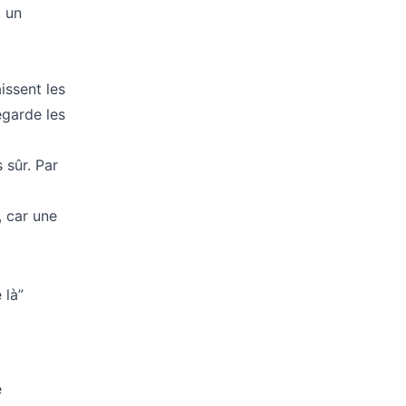
, un
issent les
egarde les
 sûr. Par
, car une
 là”
e