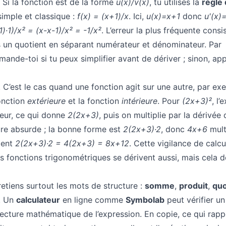
. Si la fonction est de la forme
u(x)/v(x)
, tu utilises la
règle
imple et classique :
f(x) = (x+1)/x
. Ici,
u(x)=x+1
donc
u'(x)
+1)·1)/x² = (x-x-1)/x² = -1/x²
. L’erreur la plus fréquente consi
as un quotient en séparant numérateur et dénominateur. Par
ande-toi si tu peux simplifier avant de dériver ; sinon, app
. C’est le cas quand une fonction agit sur une autre, par ex
fonction
extérieure
et la fonction
intérieure
. Pour
(2x+3)²
, l’
ieur, ce qui donne
2(2x+3)
, puis on multiplie par la dérivée 
ure absurde ; la bonne forme est
2(2x+3)·2
, donc
4x+6
mult
ment
2(2x+3)·2 = 4(2x+3) = 8x+12
. Cette vigilance de calc
nes fonctions trigonométriques se dérivent aussi, mais cela
retiens surtout les mots de structure :
somme
,
produit
,
quo
. Un
calculateur
en ligne comme
Symbolab
peut vérifier un 
 lecture mathématique de l’expression. En copie, ce qui rap