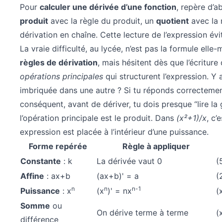
Pour
calculer une dérivée d’une fonction
, repère d’
produit
avec la règle du produit, un
quotient
avec la 
dérivation en chaîne. Cette lecture de l’expression évi
La vraie difficulté, au lycée, n’est pas la formule elle
règles de dérivation
, mais hésitent dès que l’écriture
opérations principales
qui structurent l’expression. Y 
imbriquée dans une autre ? Si tu réponds correctemen
conséquent, avant de dériver, tu dois presque “lire l
l’opération principale est le produit. Dans
(x²+1)/x
, c’
expression est placée à l’intérieur d’une puissance.
Forme repérée
Règle à appliquer
Constante
: k
La dérivée vaut 0
(
Affine
: ax+b
(ax+b)' = a
(
n
n
n-1
Puissance
: x
(x
)' = nx
(
Somme
ou
On dérive terme à terme
(
différence