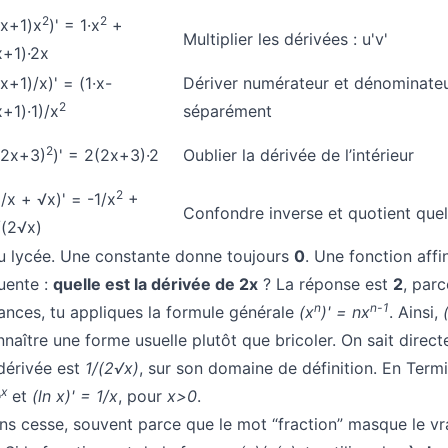
2
2
(x+1)x
)' = 1·x
+
Multiplier les dérivées : u'v'
x+1)·2x
(x+1)/x)' = (1·x-
Dériver numérateur et dénominate
2
x+1)·1)/x
séparément
2
(2x+3)
)' = 2(2x+3)·2
Oublier la dérivée de l’intérieur
2
1/x + √x)' = -1/x
+
Confondre inverse et quotient que
/(2√x)
u lycée. Une constante donne toujours
0
. Une fonction aff
quente :
quelle est la dérivée de 2x
? La réponse est
2
, par
n
n-1
sances, tu appliques la formule générale
(x
)' = nx
. Ainsi,
nnaître une forme usuelle plutôt que bricoler. On sait direc
 dérivée est
1/(2√x)
, sur son domaine de définition. En Termi
x
e
et
(ln x)' = 1/x
, pour
x>0
.
ns cesse, souvent parce que le mot “fraction” masque le vr