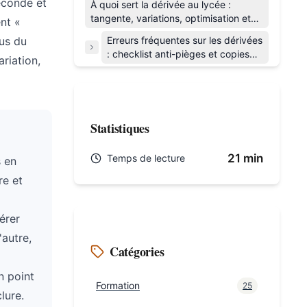
Seconde et
À quoi sert la dérivée au lycée :
tangente, variations, optimisation et
nt «
lecture de sujet
dus du
Erreurs fréquentes sur les dérivées
: checklist anti-pièges et copies
ariation,
d'élèves commentées
Statistiques
21 min
Temps de lecture
s en
re et
érer
'autre,
Catégories
n point
Formation
25
lure.