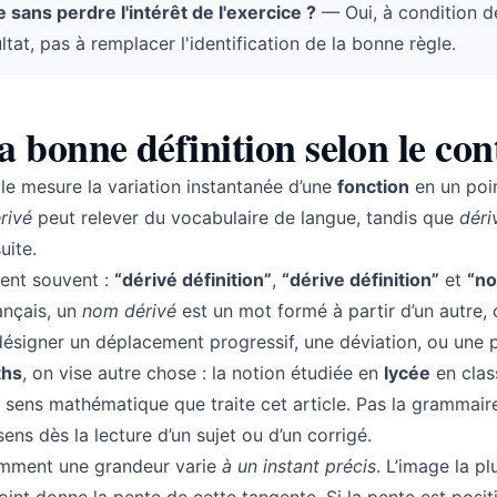
 sans perdre l'intérêt de l'exercice ?
— Oui, à condition d
sultat, pas à remplacer l'identification de la bonne règle.
la bonne définition selon le con
Elle mesure la variation instantanée d’une
fonction
en un poin
rivé
peut relever du vocabulaire de langue, tandis que
déri
uite.
nent souvent :
“dérivé définition”
,
“dérive définition”
et
“n
ançais, un
nom dérivé
est un mot formé à partir d’un autre
t désigner un déplacement progressif, une déviation, ou une 
ths
, on vise autre chose : la notion étudiée en
lycée
en clas
 sens mathématique que traite cet article. Pas la grammaire
ns dès la lecture d’un sujet ou d’un corrigé.
omment une grandeur varie
à un instant précis
. L’image la pl