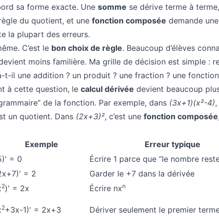
abord sa forme exacte. Une
somme
se dérive terme à terme
règle du quotient, et une
fonction composée
demande une
te la plupart des erreurs.
-même. C’est le
bon choix de règle
. Beaucoup d’élèves conna
 devient moins familière. Ma grille de décision est simple : r
a-t-il une addition ? un produit ? une fraction ? une fonction
t à cette question, le
calcul dérivée
devient beaucoup plus
a grammaire” de la fonction. Par exemple, dans
(3x+1)(x²-4)
,
est un quotient. Dans
(2x+3)²
, c’est une
fonction composée
Exemple
Erreur typique
5)' = 0
Écrire 1 parce que “le nombre reste
2x+7)' = 2
Garder le +7 dans la dérivée
2
n
x
)' = 2x
Écrire nx
2
x
+3x-1)' = 2x+3
Dériver seulement le premier term