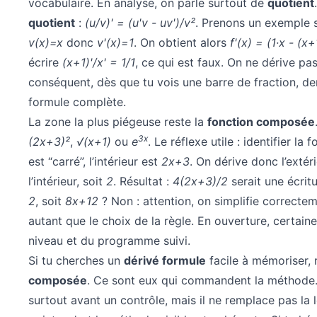
vocabulaire. En analyse, on parle surtout de
quotient
quotient
:
(u/v)' = (u'v - uv')/v²
. Prenons un exemple s
v(x)=x
donc
v'(x)=1
. On obtient alors
f'(x) = (1·x - (x
écrire
(x+1)'/x' = 1/1
, ce qui est faux. On ne dérive p
conséquent, dès que tu vois une barre de fraction, dem
formule complète.
La zone la plus piégeuse reste la
fonction composée
3x
(2x+3)²
,
√(x+1)
ou
e
. Le réflexe utile : identifier la 
est “carré”, l’intérieur est
2x+3
. On dérive donc l’extér
l’intérieur, soit
2
. Résultat :
4(2x+3)/2
serait une écrit
2
, soit
8x+12
? Non : attention, on simplifie correcte
autant que le choix de la règle. En ouverture, certai
niveau et du programme suivi.
Si tu cherches un
dérivé formule
facile à mémoriser, 
composée
. Ce sont eux qui commandent la méthode
surtout avant un contrôle, mais il ne remplace pas la