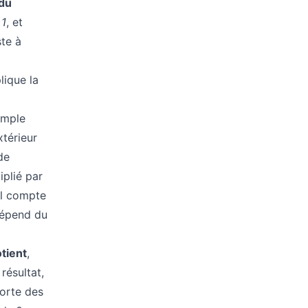
 du
=1
, et
ste à
lique la
emple
extérieur
de
iplié par
ul compte
 dépend du
tient
,
résultat,
porte des