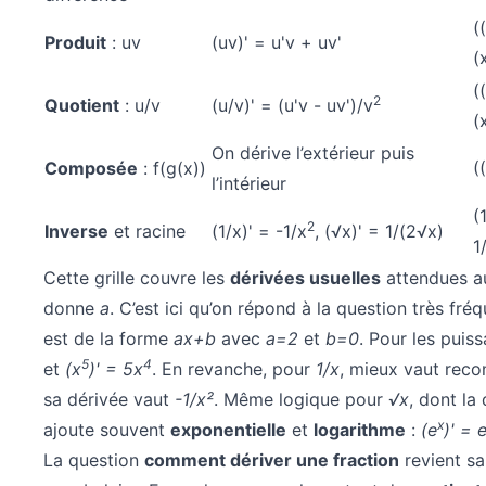
(
Produit
: uv
(uv)' = u'v + uv'
(
(
2
Quotient
: u/v
(u/v)' = (u'v - uv')/v
(
On dérive l’extérieur puis
Composée
: f(g(x))
(
l’intérieur
(
2
Inverse
et racine
(1/x)' = -1/x
, (√x)' = 1/(2√x)
1
Cette grille couvre les
dérivées usuelles
attendues a
donne
a
. C’est ici qu’on répond à la question très fré
est de la forme
ax+b
avec
a=2
et
b=0
. Pour les puis
5
4
et
(x
)' = 5x
. En revanche, pour
1/x
, mieux vaut reco
sa dérivée vaut
-1/x²
. Même logique pour
√x
, dont la
x
ajoute souvent
exponentielle
et
logarithme
:
(e
)' = 
La question
comment dériver une fraction
revient sa