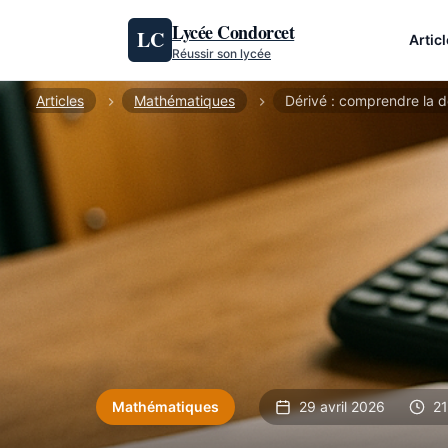
Aller au contenu
Lycée Condorcet
LC
Artic
Réussir son lycée
Articles
Mathématiques
Dérivé : comprendre la d
Mathématiques
29 avril 2026
21