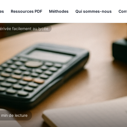
les
Ressources PDF
Méthodes
Qui sommes-nous
Con
érivée facilement au lycée
 min de lecture