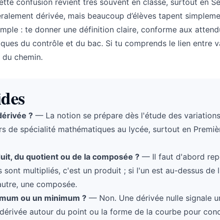
Cette confusion revient très souvent en classe, surtout en 
éralement dérivée, mais beaucoup d’élèves tapent simpleme
imple : te donner une définition claire, conforme aux atten
siques du contrôle et du bac. Si tu comprends le lien entre v
e du chemin.
ides
dérivée ?
— La notion se prépare dès l'étude des variation
urs de spécialité mathématiques au lycée, surtout en Premiè
duit, du quotient ou de la composée ?
— Il faut d'abord rep
 sont multipliés, c'est un produit ; si l'un est au-dessus de l
e autre, une composée.
aximum ou un minimum ?
— Non. Une dérivée nulle signale u
la dérivée autour du point ou la forme de la courbe pour conc