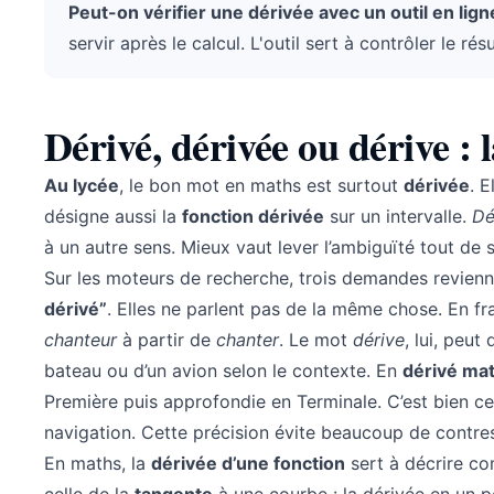
Peut-on vérifier une dérivée avec un outil en ligne
servir après le calcul. L'outil sert à contrôler le ré
Dérivé, dérivée ou dérive : 
Au lycée
, le bon mot en maths est surtout
dérivée
. 
désigne aussi la
fonction dérivée
sur un intervalle.
Dé
à un autre sens. Mieux vaut lever l’ambiguïté tout de s
Sur les moteurs de recherche, trois demandes revien
dérivé”
. Elles ne parlent pas de la même chose. En fr
chanteur
à partir de
chanter
. Le mot
dérive
, lui, peu
bateau ou d’un avion selon le contexte. En
dérivé ma
Première puis approfondie en Terminale. C’est bien ce
navigation. Cette précision évite beaucoup de contrese
En maths, la
dérivée d’une fonction
sert à décrire c