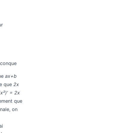
ur
lconque
ine
ax+b
ce que
2x
(x²)' = 2x
tement que
nale, on
ai