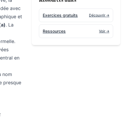
ve, la
 idée avec
Exercices gratuits
Découvrir →
raphique et
(a)
. La
Ressources
Voir →
rmelle.
vées
entral en
u nom
le presque
e