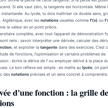
int donne la pente de cette tangente. Si la pente est positi
scend. Si elle vaut zéro, la tangente est horizontale. Même
e instantanée. Au lycée, tu dois maîtriser ce double sens, g
e. Algébrique, avec les
notations
usuelles comme
f'(x)
ou
f’
ne la valeur en un point précis.
ersitaire complète, avec tout l’appareil de démonstration fo
sont nets : savoir interpréter une dérivée, calculer des déri
nction
, et exploiter la
tangente
dans des exercices. C’est c
étude de fonctions, l’optimisation et certains problèmes de
sion : écrire
la dérive de f
ou employer
dérivé
à la place d
ssi. Le bon réflexe est simple : en maths au
lycée
, on par
ec des
notations
précises et un sens concret à comprendre.
e d'une fonction : la grille d
tions