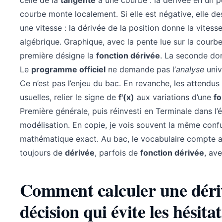
celle de la
tangente
à une courbe : la dérivée en un po
courbe monte localement. Si elle est négative, elle de
une vitesse : la dérivée de la position donne la vitess
algébrique. Graphique, avec la pente lue sur la courb
première désigne la
fonction dérivée
. La seconde don
Le
programme officiel
ne demande pas l’
analyse
univ
Ce n’est pas l’enjeu du bac. En revanche, les attendus 
usuelles, relier le signe de
f'(x)
aux variations d’une
fo
Première générale, puis réinvesti en Terminale dans l’
modélisation. En copie, je vois souvent la même confu
mathématique exact. Au bac, le vocabulaire compte au
toujours de
dérivée
, parfois de
fonction dérivée
, av
Comment calculer une dérivé
décision qui évite les hésita