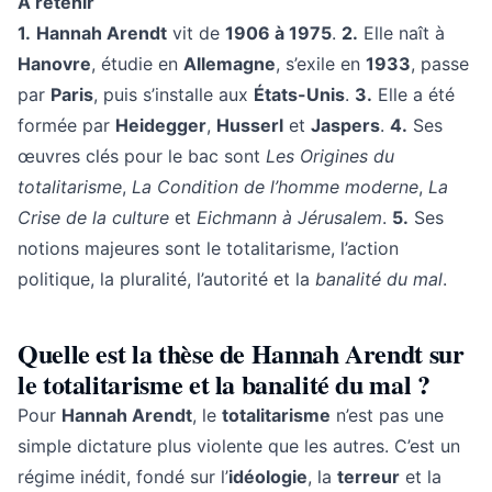
À retenir
1.
Hannah Arendt
vit de
1906 à 1975
.
2.
Elle naît à
Hanovre
, étudie en
Allemagne
, s’exile en
1933
, passe
par
Paris
, puis s’installe aux
États-Unis
.
3.
Elle a été
formée par
Heidegger
,
Husserl
et
Jaspers
.
4.
Ses
œuvres clés pour le bac sont
Les Origines du
totalitarisme
,
La Condition de l’homme moderne
,
La
Crise de la culture
et
Eichmann à Jérusalem
.
5.
Ses
notions majeures sont le totalitarisme, l’action
politique, la pluralité, l’autorité et la
banalité du mal
.
Quelle est la thèse de Hannah Arendt sur
le totalitarisme et la banalité du mal ?
Pour
Hannah Arendt
, le
totalitarisme
n’est pas une
simple dictature plus violente que les autres. C’est un
régime inédit, fondé sur l’
idéologie
, la
terreur
et la