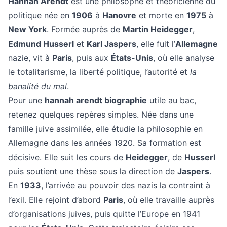
Hannah Arendt
est une philosophe et théoricienne du
politique née en
1906
à
Hanovre
et morte en
1975
à
New York
. Formée auprès de
Martin Heidegger
,
Edmund Husserl
et
Karl Jaspers
, elle fuit l’
Allemagne
nazie, vit à
Paris
, puis aux
États-Unis
, où elle analyse
le totalitarisme, la liberté politique, l’autorité et
la
banalité du mal
.
Pour une
hannah arendt biographie
utile au bac,
retenez quelques repères simples. Née dans une
famille juive assimilée, elle étudie la philosophie en
Allemagne dans les années 1920. Sa formation est
décisive. Elle suit les cours de
Heidegger
, de
Husserl
puis soutient une thèse sous la direction de
Jaspers
.
En
1933
, l’arrivée au pouvoir des nazis la contraint à
l’exil. Elle rejoint d’abord
Paris
, où elle travaille auprès
d’organisations juives, puis quitte l’Europe en 1941