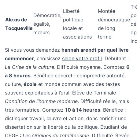
Trè
Liberté
Montée
Démocratie,
po
Alexis de
politique
démocratique
égalité,
dé
Tocqueville
locale et
de long
mœurs
op
associations
terme
in
Si vous vous demandez
hannah arendt par quel livre
commencer
, choisissez
selon votre profil
. Débutant :
La Crise de la culture
. Difficulté moyenne. Comptez
6
à 8 heures
. Bénéfice concret : comprendre autorité,
culture,
école
et monde commun avec des textes
souvent exploitables à l’oral. Élève de Terminale :
Condition de l’homme moderne
. Difficulté réelle, mais
très formatrice. Comptez
10 à 14 heures
. Bénéfice :
distinguer travail, œuvre et action, donc enrichir une
dissertation sur la liberté ou la politique. Étudiant de
CPGE :
Les Origines du totalitarisme
. Difficulté élevée.