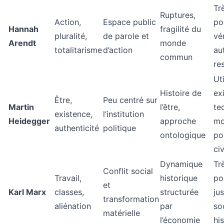
Trè
Ruptures,
Action,
Espace public
po
Hannah
fragilité du
pluralité,
de parole et
vér
Arendt
monde
totalitarisme
d’action
aut
commun
re
Ut
Histoire de
ex
Être,
Peu centré sur
Martin
l’être,
te
existence,
l’institution
Heidegger
approche
mo
authenticité
politique
ontologique
po
ci
Dynamique
Trè
Conflit social
Travail,
historique
pou
et
Karl Marx
classes,
structurée
jus
transformation
aliénation
par
so
matérielle
l’économie
his