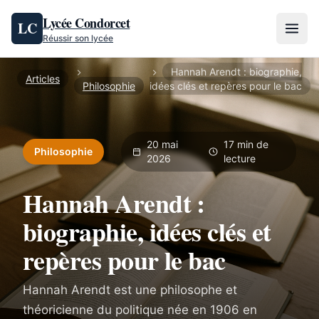
Aller au contenu
Lycée Condorcet
LC
Réussir son lycée
Hannah Arendt : biographie,
Articles
Philosophie
idées clés et repères pour le bac
20 mai
17 min de
Philosophie
2026
lecture
Hannah Arendt :
biographie, idées clés et
repères pour le bac
Hannah Arendt est une philosophe et
théoricienne du politique née en 1906 en