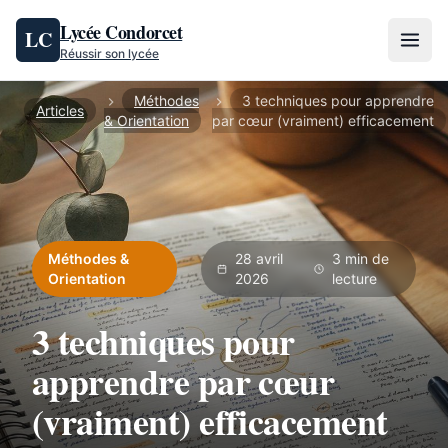
Aller au contenu
Lycée Condorcet
LC
Réussir son lycée
Méthodes
3 techniques pour apprendre
Articles
& Orientation
par cœur (vraiment) efficacement
Méthodes &
28 avril
3 min de
Orientation
2026
lecture
3 techniques pour
apprendre par cœur
(vraiment) efficacement