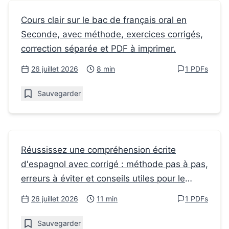
Fiches de révision
Cours clair sur le bac de français oral en
Seconde, avec méthode, exercices corrigés,
Le bac de français oral se prépare dès la
correction séparée et PDF à imprimer.
Seconde
26 juillet 2026
8 min
1 PDFs
Sauvegarder
Fiches de révision
Réussissez une compréhension écrite
d'espagnol avec corrigé : méthode pas à pas,
Compréhension écrite espagnol corrigé :
erreurs à éviter et conseils utiles pour le
méthode simple et efficace
lycée.
26 juillet 2026
11 min
1 PDFs
Sauvegarder