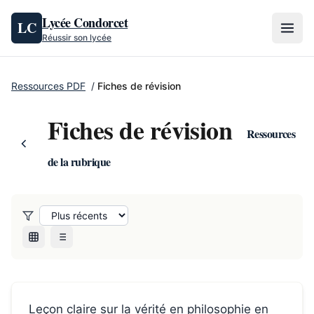
Aller au contenu
Lycée Condorcet
LC
Réussir son lycée
Ressources PDF
/
Fiches de révision
Fiches de révision
Ressources
de la rubrique
Fiches de révision
Leçon claire sur la vérité en philosophie en