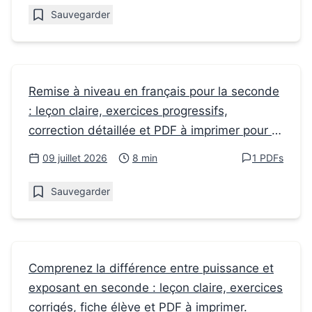
Sauvegarder
Fiches de révision
Remise à niveau en français pour la seconde
: leçon claire, exercices progressifs,
Exercices 6ème Français pour réussir sa
correction détaillée et PDF à imprimer pour le
remise à niveau en seconde
commentaire composé.
09 juillet 2026
8 min
1 PDFs
Sauvegarder
Fiches de révision
Comprenez la différence entre puissance et
exposant en seconde : leçon claire, exercices
En mathématiques, le synonyme de
corrigés, fiche élève et PDF à imprimer.