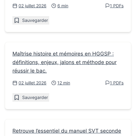
02 juillet 2026
6 min
1 PDFs
Sauvegarder
Fiches de révision
Maîtrise histoire et mémoires en HGGSP :
définitions, enjeux, jalons et méthode pour
Histoire et mémoires HGGSP :
réussir le bac.
comprendre les notions clés
02 juillet 2026
12 min
1 PDFs
Sauvegarder
Fiches de révision
Retrouve l’essentiel du manuel SVT seconde