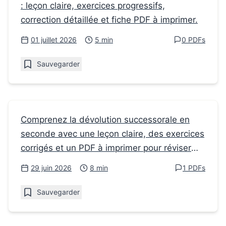
: leçon claire, exercices progressifs,
Comment choisir un Manuel SVT seconde
correction détaillée et fiche PDF à imprimer.
et bien réviser
01 juillet 2026
5 min
0 PDFs
Sauvegarder
Fiches de révision
Comprenez la dévolution successorale en
seconde avec une leçon claire, des exercices
Dévolution successorale : voir combien de
corrigés et un PDF à imprimer pour réviser
temps elle prend en seconde
vite.
29 juin 2026
8 min
1 PDFs
Sauvegarder