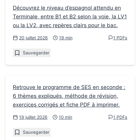
Fiches de révision
Découvrez le niveau d’espagnol attendu en
Terminale, entre B1 et B2 selon la voie, la LV1
Niveau espagnol Terminale : le niveau
ou la LV2, avec repères clairs pour le bac.
attendu au bac
20 juillet 2026
19 min
1 PDFs
Sauvegarder
Fiches de révision
Retrouve le programme de SES en seconde :
6 thèmes expliqués, méthode de révision,
Comment comprendre le programme de
exercices corrigés et fiche PDF à imprimer.
SES en Seconde
19 juillet 2026
10 min
1 PDFs
Sauvegarder