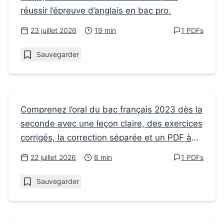
Oral anglais bac pro exemple : modèle clair
réussir l’épreuve d’anglais en bac pro.
pour réussir
23 juillet 2026
19 min
1 PDFs
Sauvegarder
Fiches de révision
Comprenez l’oral du bac français 2023 dès la
seconde avec une leçon claire, des exercices
Comment préparer l’oral du Bac français
corrigés, la correction séparée et un PDF à
2023 en seconde
imprimer.
22 juillet 2026
8 min
1 PDFs
Sauvegarder