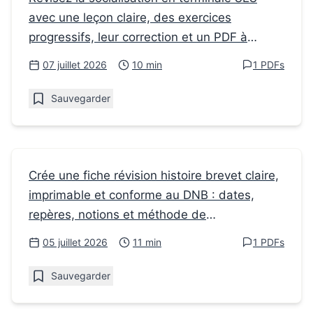
avec une leçon claire, des exercices
Comment le cours de Terminale SES aide à
progressifs, leur correction et un PDF à
comprendre la socialisation
imprimer.
07 juillet 2026
10 min
1 PDFs
Sauvegarder
Fiches de révision
Crée une fiche révision histoire brevet claire,
imprimable et conforme au DNB : dates,
Fiche révision histoire brevet : modèle
repères, notions et méthode de
simple et efficace
mémorisation.
05 juillet 2026
11 min
1 PDFs
Sauvegarder