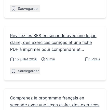
Sauvegarder
Fiches de révision
Révisez les SES en seconde avec une leçon
claire, des exercices corrigés et une fiche
Les sciences économiques et sociales en
PDF à imprimer pour comprendre et
Seconde : cours et repères
s’entraîner.
15 juillet 2026
9 min
1 PDFs
Sauvegarder
Fiches de révision
Comprenez le programme français en
seconde avec une leçon claire, des exercices
Comment comprendre le programme