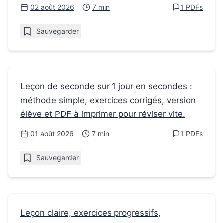
PDF à imprimer.
02 août 2026
7 min
1 PDFs
Sauvegarder
Fiches de révision
Leçon de seconde sur 1 jour en secondes :
méthode simple, exercices corrigés, version
1 jour en Secondes : méthode et exercices en
élève et PDF à imprimer pour réviser vite.
Seconde
01 août 2026
7 min
1 PDFs
Sauvegarder
Fiches de révision
Leçon claire, exercices progressifs,