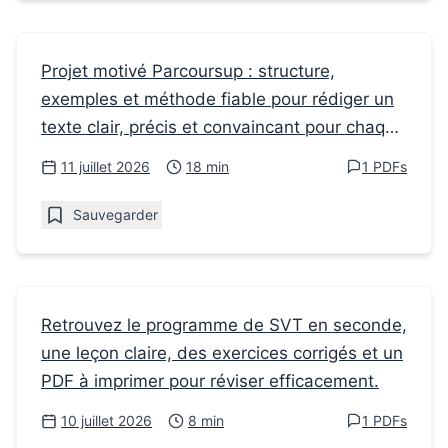
Fiches de révision
Projet motivé Parcoursup : structure,
exemples et méthode fiable pour rédiger un
Projet motivé Parcoursup : méthode simple
texte clair, précis et convaincant pour chaque
pour convaincre
vœu.
11 juillet 2026
18 min
1 PDFs
Sauvegarder
Fiches de révision
Retrouvez le programme de SVT en seconde,
une leçon claire, des exercices corrigés et un
Le programme de SVT en Seconde : cours
PDF à imprimer pour réviser efficacement.
et exercices corrigés
10 juillet 2026
8 min
1 PDFs