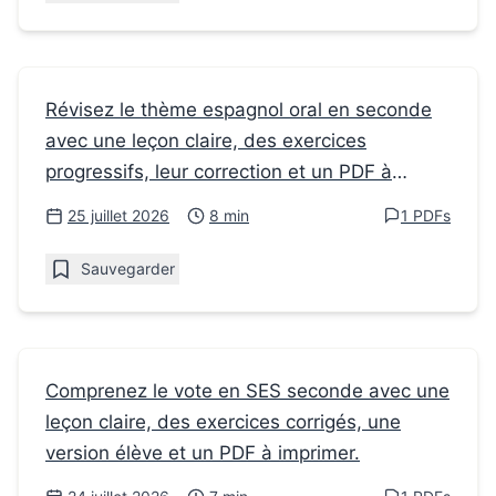
Fiches de révision
Révisez le thème espagnol oral en seconde
avec une leçon claire, des exercices
Comment préparer un thème espagnol oral
progressifs, leur correction et un PDF à
en seconde
imprimer.
25 juillet 2026
8 min
1 PDFs
Sauvegarder
Fiches de révision
Comprenez le vote en SES seconde avec une
leçon claire, des exercices corrigés, une
Comment comprendre le vote en cours de
version élève et un PDF à imprimer.
SES en Seconde