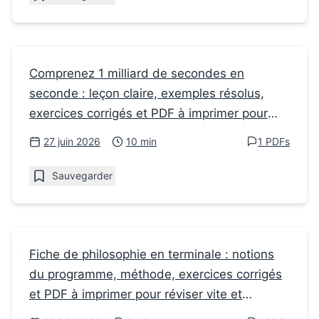
Fiches de révision
Comprenez 1 milliard de secondes en
seconde : leçon claire, exemples résolus,
Comment se représenter 1 milliard de
exercices corrigés et PDF à imprimer pour
secondes en seconde ?
réviser vite.
27 juin 2026
10 min
1 PDFs
Sauvegarder
Fiches de révision
Fiche de philosophie en terminale : notions
du programme, méthode, exercices corrigés
Les notions de philo en Terminale : fiche de
et PDF à imprimer pour réviser vite et
cours à imprimer
correctement.