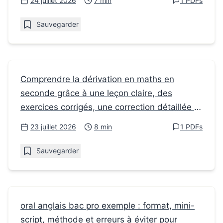
24 juillet 2026
7 min
1 PDFs
Sauvegarder
Fiches de révision
Comprendre la dérivation en maths en
seconde grâce à une leçon claire, des
Comment aborder la dérivation en maths
exercices corrigés, une correction détaillée et
en seconde
un PDF à imprimer.
23 juillet 2026
8 min
1 PDFs
Sauvegarder
Fiches de révision
oral anglais bac pro exemple : format, mini-
script, méthode et erreurs à éviter pour