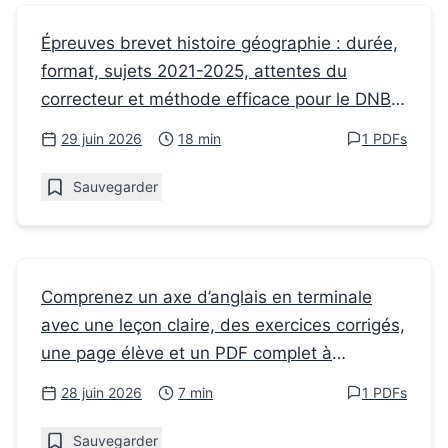
Fiches de révision
Épreuves brevet histoire géographie : durée,
format, sujets 2021-2025, attentes du
Épreuves brevet histoire géographie :
correcteur et méthode efficace pour le DNB
format, sujets et méthode
2026.
29 juin 2026
18 min
1 PDFs
Sauvegarder
Fiches de révision
Comprenez un axe d’anglais en terminale
avec une leçon claire, des exercices corrigés,
Le livre d’Anglais en Terminale : cours et
une page élève et un PDF complet à
PDF à imprimer
imprimer.
28 juin 2026
7 min
1 PDFs
Sauvegarder