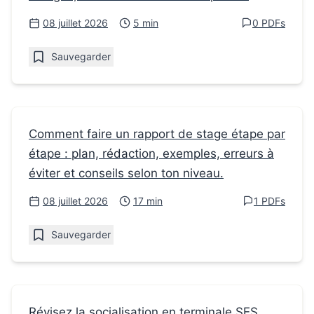
puissance est « exposant » en seconde
08 juillet 2026
5 min
0 PDFs
Sauvegarder
Fiches de révision
Comment faire un rapport de stage étape par
étape : plan, rédaction, exemples, erreurs à
Comment faire un rapport de stage :
éviter et conseils selon ton niveau.
méthode claire et efficace
08 juillet 2026
17 min
1 PDFs
Sauvegarder
Fiches de révision
Révisez la socialisation en terminale SES