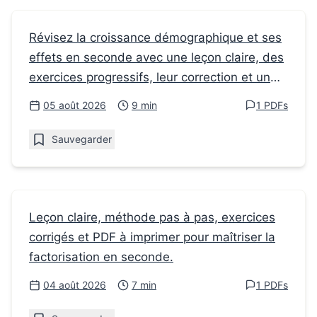
Fiches de révision
Révisez la croissance démographique et ses
effets en seconde avec une leçon claire, des
Comment réviser la croissance
exercices progressifs, leur correction et un
démographique et ses effets en seconde
PDF à imprimer.
05 août 2026
9 min
1 PDFs
Sauvegarder
Fiches de révision
Leçon claire, méthode pas à pas, exercices
corrigés et PDF à imprimer pour maîtriser la
Factoriser en seconde : méthode, exemples
factorisation en seconde.
et exercices
04 août 2026
7 min
1 PDFs