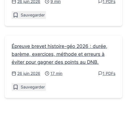
26 juin 2026
9 min
1 PDFs
Sauvegarder
Fiches de révision
Épreuve brevet histoire-géo 2026 : durée,
barème, exercices, méthode et erreurs à
Épreuve brevet histoire-géo : format,
éviter pour gagner des points au DNB.
barème et méthode 2026
26 juin 2026
17 min
1 PDFs
Sauvegarder