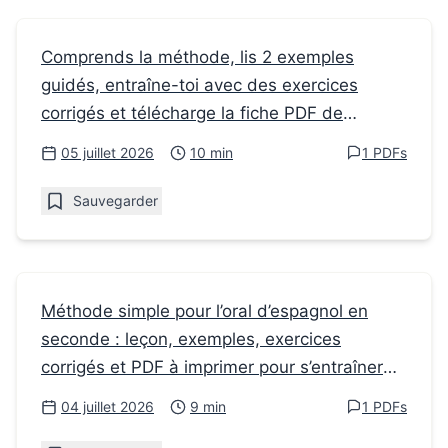
Fiches de révision
Comprends la méthode, lis 2 exemples
guidés, entraîne-toi avec des exercices
Voici un exemple de Dissertation en
corrigés et télécharge la fiche PDF de
philosophie pour la seconde
seconde à imprimer.
05 juillet 2026
10 min
1 PDFs
Sauvegarder
Fiches de révision
Méthode simple pour l’oral d’espagnol en
seconde : leçon, exemples, exercices
Quelle méthode pour la Compréhension
corrigés et PDF à imprimer pour s’entraîner
Orale en Espagnol en seconde ?
efficacement.
04 juillet 2026
9 min
1 PDFs