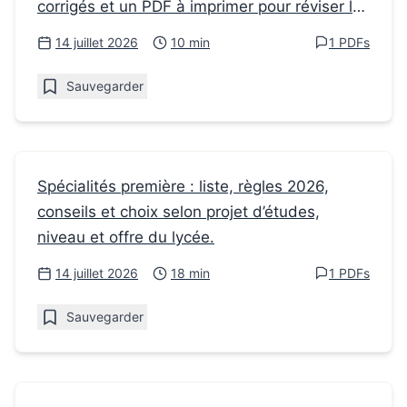
corrigés et un PDF à imprimer pour réviser le
Français en Seconde
commentaire composé.
14 juillet 2026
10 min
1 PDFs
Sauvegarder
Fiches de révision
Spécialités première : liste, règles 2026,
conseils et choix selon projet d’études,
Spécialités première : bien choisir ses 3
niveau et offre du lycée.
enseignements
14 juillet 2026
18 min
1 PDFs
Sauvegarder