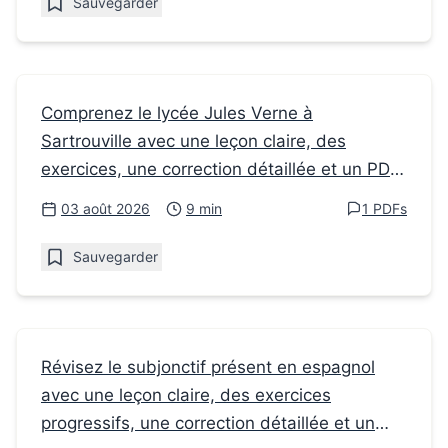
Sauvegarder
Fiches de révision
Comprenez le lycée Jules Verne à
Sartrouville avec une leçon claire, des
Le lycée Jules Verne à Sartrouville : 5
exercices, une correction détaillée et un PDF
repères pour la seconde
à imprimer.
03 août 2026
9 min
1 PDFs
Sauvegarder
Fiches de révision
Révisez le subjonctif présent en espagnol
avec une leçon claire, des exercices
Le subjonctif en espagnol : un exercice de
progressifs, une correction détaillée et un
troisième passe en seconde