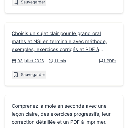
Sauvegarder
Fiches de révision
Choisis un sujet clair pour le grand oral
maths et NSI en terminale avec méthode,
Comment choisir un sujet de Grand Oral
exemples, exercices corrigés et PDF à
Maths et NSI en terminale
imprimer.
03 juillet 2026
11 min
1 PDFs
Sauvegarder
Fiches de révision
Comprenez la mole en seconde avec une
leçon claire, des exercices progressifs, leur
Comment aborder le programme de
correction détaillée et un PDF à imprimer.
Physique-Chimie en Seconde : la mole