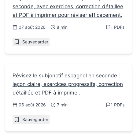
seconde, avec exercices, correction détaillée
Comment définir la Vérité en Philosophie
et PDF à imprimer pour réviser efficacement.
en seconde
07 août 2026
8 min
1 PDFs
Sauvegarder
Fiches de révision
Révisez le subjonctif espagnol en seconde :
leçon claire, exercices progressifs, correction
Comment réussir les exercices de subjonctif
détaillée et PDF à imprimer.
Espagnol après la 3e
06 août 2026
7 min
1 PDFs
Sauvegarder