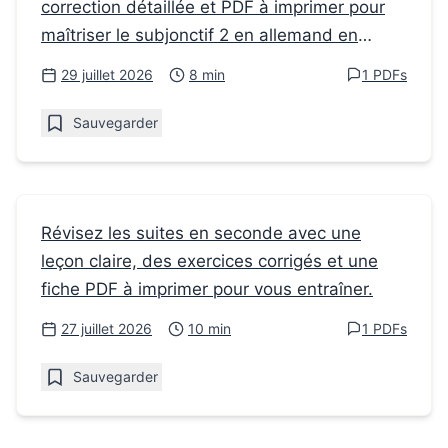
correction détaillée et PDF à imprimer pour
Comment réussir les exercices de
maîtriser le subjonctif 2 en allemand en
Subjonctif 2 en Allemand en Seconde
seconde.
29 juillet 2026
8 min
1 PDFs
Sauvegarder
Fiches de révision
Révisez les suites en seconde avec une
leçon claire, des exercices corrigés et une
Comment réviser les suites en
fiche PDF à imprimer pour vous entraîner.
mathématiques en seconde
27 juillet 2026
10 min
1 PDFs
Sauvegarder