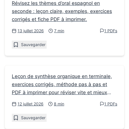
Fiches de révision
Révisez les thèmes d’oral espagnol en
seconde : leçon claire, exemples, exercices
Les thèmes d’Oral Espagnol : réussir
corrigés et fiche PDF à imprimer.
l’expression orale en seconde
13 juillet 2026
7 min
1 PDFs
Sauvegarder
Fiches de révision
Leçon de synthèse organique en terminale,
exercices corrigés, méthode pas à pas et
Comment réussir la synthèse organique en
PDF à imprimer pour réviser vite et mieux
terminale
comprendre.
12 juillet 2026
8 min
1 PDFs
Sauvegarder