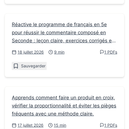
Fiches de révision
Réactive le programme de français en 5e
pour réussir le commentaire composé en
Le programme de Français en 5e prépare
Seconde : leçon claire, exercices corrigés et
au commentaire en Seconde
PDF à imprimer.
18 juillet 2026
9 min
1 PDFs
Sauvegarder
Fiches de révision
Apprends comment faire un produit en croix,
vérifier la proportionnalité et éviter les pièges
Comment faire un produit en croix sans se
fréquents avec une méthode claire.
tromper
17 juillet 2026
15 min
1 PDFs