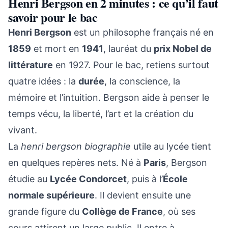
Henri Bergson en 2 minutes : ce qu’il faut
savoir pour le bac
Henri Bergson
est un philosophe français né en
1859
et mort en
1941
, lauréat du
prix Nobel de
littérature
en 1927. Pour le bac, retiens surtout
quatre idées : la
durée
, la conscience, la
mémoire et l’intuition. Bergson aide à penser le
temps vécu, la liberté, l’art et la création du
vivant.
La
henri bergson biographie
utile au lycée tient
en quelques repères nets. Né à
Paris
, Bergson
étudie au
Lycée Condorcet
, puis à l’
École
normale supérieure
. Il devient ensuite une
grande figure du
Collège de France
, où ses
cours attirent un large public. Il entre à