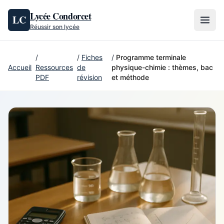
Aller au contenu
Lycée Condorcet
LC
Réussir son lycée
/
/
Fiches
/
Programme terminale
Accueil
Ressources
de
physique-chimie : thèmes, bac
PDF
révision
et méthode