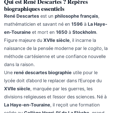
Qui est René Descartes ? Repères
biographiques essentiels
René Descartes
est un
philosophe français
,
mathématicien et savant né en
1596
à
La Haye-
en-Touraine
et mort en
1650
à
Stockholm
.
Figure majeure du
XVIIe siècle
, il incarne la
naissance de la pensée moderne par le
cogito
, la
méthode cartésienne et une confiance nouvelle
dans la raison.
Une
rené descartes biographie
utile pour le
lycée doit d’abord le replacer dans l’Europe du
XVIIe siècle
, marquée par les guerres, les
divisions religieuses et l’essor des sciences. Né à
La Haye-en-Touraine
, il reçoit une formation
solide au
Collège Henri-IV de La Flèche
, grand