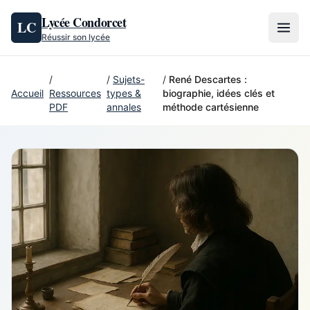
Aller au contenu
Lycée Condorcet
LC
Réussir son lycée
/
/
Sujets-
/
René Descartes :
Accueil
Ressources
types &
biographie, idées clés et
PDF
annales
méthode cartésienne