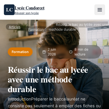
Aller au contenu
Lycée Condorcet
LC
Réussir son lycée
Réussir le bac au lycée avec une
Articles
Formation
méthode durable
2 juin
8 min de
Formation
2026
lecture
Réussir le bac au lycée
avec une méthode
durable
IntroductionPréparer le baccalauréat ne
consiste pas seulement à empiler des fiches ou