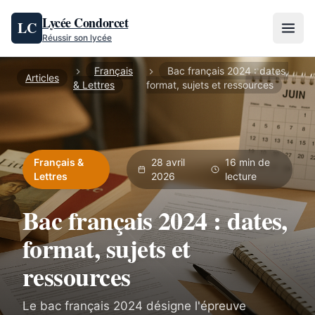
Aller au contenu
Lycée Condorcet
LC
Réussir son lycée
Français
Bac français 2024 : dates,
Articles
& Lettres
format, sujets et ressources
Français &
28 avril
16 min de
Lettres
2026
lecture
Bac français 2024 : dates,
format, sujets et
ressources
Le bac français 2024 désigne l'épreuve