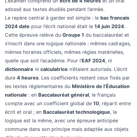
L’examen comprend un
écrit de 4 heures
et un oral
adossé aux textes étudiés pendant l’année.
Le repère central à garder est simple : le
bac francais
2024 date
pour l’écrit national était le
14 juin 2024
.
Cette épreuve relève du
Groupe 1
du baccalauréat et
s’inscrit dans une logique nationale : mêmes cadrages,
mêmes horaires officiels, mêmes règles matérielles,
quelle que soit l’académie. Pour l’
EAF 2024
, ni
dictionnaire
ni
calculatrice
n’étaient autorisés. L’écrit
dure
4 heures
. Les coefficients restent ceux fixés par
les textes réglementaires du
Ministère de l’Éducation
nationale
: en
Baccalauréat général
, le français
compte avec un coefficient global de
10
, réparti entre
écrit et oral ; en
Baccalauréat technologique
, la
logique est la même, avec une épreuve anticipée
commune dans son principe mais adaptée aux objets