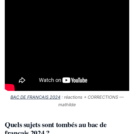
BAC DE FRANÇAIS 2024
: réactions + CORRECTIONS —
mathilde
Quels sujets sont tombés au bac de
français 2024 ?