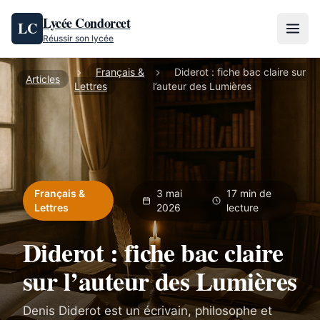
Aller au contenu
Lycée Condorcet
LC
Réussir son lycée
Français &
Diderot : fiche bac claire sur
Articles
Lettres
l’auteur des Lumières
Français &
3 mai
17 min de
Lettres
2026
lecture
Diderot : fiche bac claire
sur l’auteur des Lumières
Denis Diderot est un écrivain, philosophe et