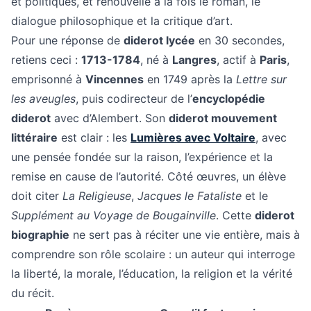
et politiques, et renouvelle à la fois le roman, le
dialogue philosophique et la critique d’art.
Pour une réponse de
diderot lycée
en 30 secondes,
retiens ceci :
1713-1784
, né à
Langres
, actif à
Paris
,
emprisonné à
Vincennes
en 1749 après la
Lettre sur
les aveugles
, puis codirecteur de l’
encyclopédie
diderot
avec d’Alembert. Son
diderot mouvement
littéraire
est clair : les
Lumières avec Voltaire
, avec
une pensée fondée sur la raison, l’expérience et la
remise en cause de l’autorité. Côté œuvres, un élève
doit citer
La Religieuse
,
Jacques le Fataliste
et le
Supplément au Voyage de Bougainville
. Cette
diderot
biographie
ne sert pas à réciter une vie entière, mais à
comprendre son rôle scolaire : un auteur qui interroge
la liberté, la morale, l’éducation, la religion et la vérité
du récit.