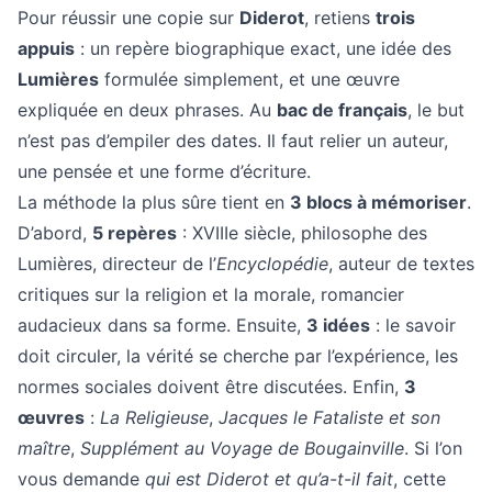
Pour réussir une copie sur
Diderot
, retiens
trois
appuis
: un repère biographique exact, une idée des
Lumières
formulée simplement, et une œuvre
expliquée en deux phrases. Au
bac de français
, le but
n’est pas d’empiler des dates. Il faut relier un auteur,
une pensée et une forme d’écriture.
La méthode la plus sûre tient en
3 blocs à mémoriser
.
D’abord,
5 repères
: XVIIIe siècle, philosophe des
Lumières, directeur de l’
Encyclopédie
, auteur de textes
critiques sur la religion et la morale, romancier
audacieux dans sa forme. Ensuite,
3 idées
: le savoir
doit circuler, la vérité se cherche par l’expérience, les
normes sociales doivent être discutées. Enfin,
3
œuvres
:
La Religieuse
,
Jacques le Fataliste et son
maître
,
Supplément au Voyage de Bougainville
. Si l’on
vous demande
qui est Diderot et qu’a-t-il fait
, cette