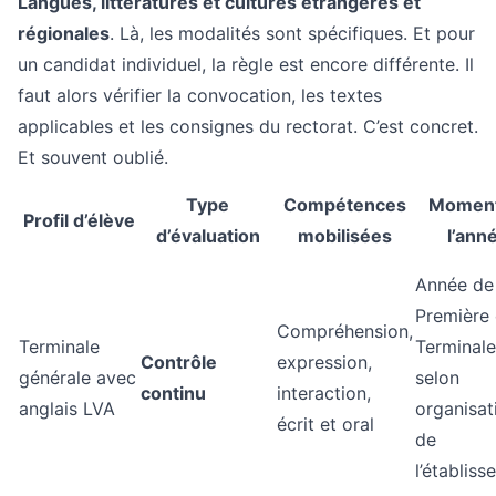
Langues, littératures et cultures étrangères et
régionales
. Là, les modalités sont spécifiques. Et pour
un candidat individuel, la règle est encore différente. Il
faut alors vérifier la convocation, les textes
applicables et les consignes du rectorat. C’est concret.
Et souvent oublié.
Type
Compétences
Moment
Profil d’élève
d’évaluation
mobilisées
l’ann
Année de
Première 
Compréhension,
Terminale
Terminale
Contrôle
expression,
générale avec
selon
continu
interaction,
anglais LVA
organisat
écrit et oral
de
l’établis