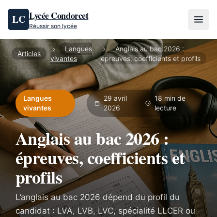
Aller au contenu
Lycée Condorcet
LC
Réussir son lycée
Langues
Anglais au bac 2026 :
Articles
vivantes
épreuves, coefficients et profils
Langues
29 avril
18 min de
vivantes
2026
lecture
Anglais au bac 2026 :
épreuves, coefficients et
profils
L’anglais au bac 2026 dépend du profil du
candidat : LVA, LVB, LVC, spécialité LLCER ou