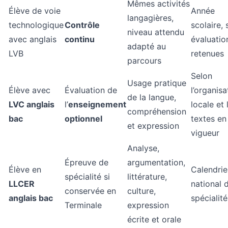
Mêmes activités
Élève de voie
Année
langagières,
technologique
Contrôle
scolaire, 
niveau attendu
avec anglais
continu
évaluatio
adapté au
LVB
retenues
parcours
Selon
Usage pratique
Élève avec
Évaluation de
l’organisa
de la langue,
LVC anglais
l’
enseignement
locale et 
compréhension
bac
optionnel
textes en
et expression
vigueur
Analyse,
Épreuve de
argumentation,
Élève en
Calendrie
spécialité si
littérature,
LLCER
national 
conservée en
culture,
anglais bac
spécialité
Terminale
expression
écrite et orale