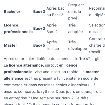
Fréquent
Après bac
Reconna
Bachelor
Bac+3
dans le
ou Bac+2
du diplô
privé
Licence
Après
Très
Sélection
Bac+3
professionnelle
Bac+2
adaptée
dossier
Contrat 
Après
Très
Master
Bac+5
charge d
licence
développé
travail
Après un premier diplôme du supérieur, l’offre s’élargit.
La
licence alternance
, surtout en
licence
professionnelle
, vise une insertion rapide. Le
master
alternance
est très présent à l’université, en école de
commerce et dans certaines écoles d’ingénieurs. Là
encore, comparez le rythme. Deux jours en cours, trois
en entreprise ? Une semaine sur deux ? Ce détail
change tout. Vérifiez aussi le coût de formation, les