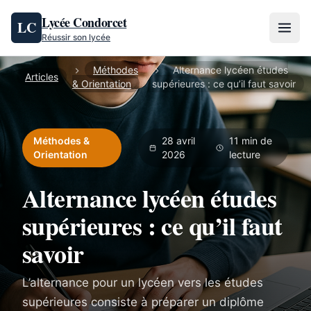
Aller au contenu
Lycée Condorcet
LC
Réussir son lycée
Méthodes
Alternance lycéen études
Articles
& Orientation
supérieures : ce qu’il faut savoir
Méthodes &
28 avril
11 min de
Orientation
2026
lecture
Alternance lycéen études
supérieures : ce qu’il faut
savoir
L’alternance pour un lycéen vers les études
supérieures consiste à préparer un diplôme