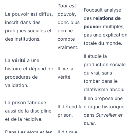
Tout est
Foucault analyse
Le pouvoir est diffus,
pouvoir
,
des
relations de
inscrit dans des
donc plus
pouvoir
multiples,
pratiques sociales et
rien ne
pas une explication
des institutions.
compte
totale du monde.
vraiment.
Il étudie la
La
vérité
a une
production sociale
histoire et dépend de
Il nie la
du vrai, sans
procédures de
vérité.
tomber dans le
validation.
relativisme absolu.
Il en propose une
La prison fabrique
Il défend la
critique historique
aussi de la discipline
prison.
dans
Surveiller et
et de la récidive.
punir
.
Dans
Les Mots et les
Il dit que