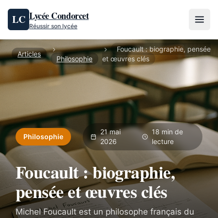
Aller au contenu
Lycée Condorcet
LC
Réussir son lycée
Foucault : biographie, pensée
Articles
Philosophie
et œuvres clés
21 mai
18 min de
Philosophie
2026
lecture
Foucault : biographie,
pensée et œuvres clés
Michel Foucault est un philosophe français du