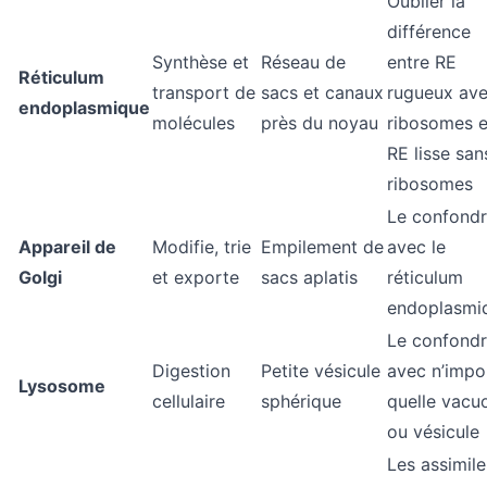
Oublier la
différence
Synthèse et
Réseau de
entre RE
Réticulum
transport de
sacs et canaux
rugueux av
endoplasmique
molécules
près du noyau
ribosomes e
RE lisse san
ribosomes
Le confond
Appareil de
Modifie, trie
Empilement de
avec le
Golgi
et exporte
sacs aplatis
réticulum
endoplasmi
Le confond
Digestion
Petite vésicule
avec n’impo
Lysosome
cellulaire
sphérique
quelle vacu
ou vésicule
Les assimile