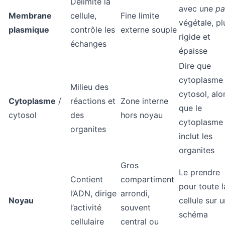
Délimite la
avec une
pa
Membrane
cellule,
Fine limite
végétale, pl
plasmique
contrôle les
externe souple
rigide et
échanges
épaisse
Dire que
cytoplasme
Milieu des
cytosol, alo
Cytoplasme
/
réactions et
Zone interne
que le
cytosol
des
hors noyau
cytoplasme
organites
inclut les
organites
Gros
Le prendre
Contient
compartiment
pour toute l
l’ADN, dirige
arrondi,
Noyau
cellule sur u
l’activité
souvent
schéma
cellulaire
central ou