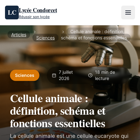
Aller au contenu
Lycée Condorcet
LC
Réussir son lycée
Cellule animale : définition,
Articles
Sciences
schéma et fonctions essentielles
7 juillet
18 min de
Sciences
2026
lecture
Cellule animale :
définition, schéma et
fonctions essentielles
La cellule animale est une cellule eucaryote qui