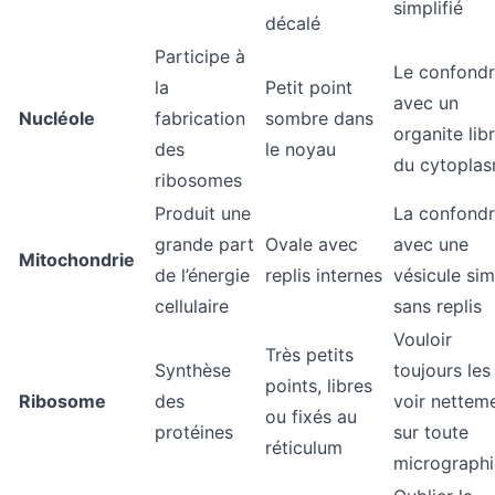
simplifié
décalé
Participe à
Le confond
la
Petit point
avec un
Nucléole
fabrication
sombre dans
organite lib
des
le noyau
du cytopla
ribosomes
Produit une
La confond
grande part
Ovale avec
avec une
Mitochondrie
de l’énergie
replis internes
vésicule sim
cellulaire
sans replis
Vouloir
Très petits
Synthèse
toujours les
points, libres
Ribosome
des
voir nettem
ou fixés au
protéines
sur toute
réticulum
micrographi