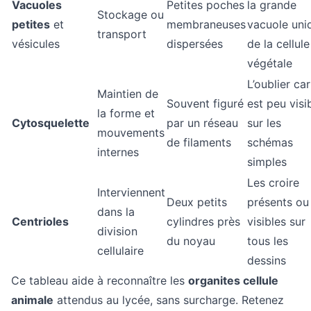
Vacuoles
Petites poches
la grande
Stockage ou
petites
et
membraneuses
vacuole uni
transport
vésicules
dispersées
de la cellule
végétale
L’oublier car 
Maintien de
Souvent figuré
est peu visi
la forme et
Cytosquelette
par un réseau
sur les
mouvements
de filaments
schémas
internes
simples
Les croire
Interviennent
Deux petits
présents ou
dans la
Centrioles
cylindres près
visibles sur
division
du noyau
tous les
cellulaire
dessins
Ce tableau aide à reconnaître les
organites cellule
animale
attendus au lycée, sans surcharge. Retenez