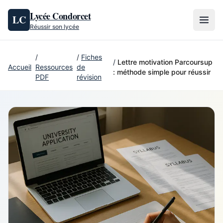
Aller au contenu
Lycée Condorcet
LC
Réussir son lycée
/
/
Fiches
/
Lettre motivation Parcoursup
Accueil
Ressources
de
: méthode simple pour réussir
PDF
révision