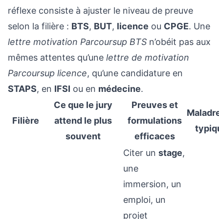
réflexe consiste à ajuster le niveau de preuve
selon la filière :
BTS
,
BUT
,
licence
ou
CPGE
. Une
lettre motivation Parcoursup BTS
n’obéit pas aux
mêmes attentes qu’une
lettre de motivation
Parcoursup licence
, qu’une candidature en
STAPS
, en
IFSI
ou en
médecine
.
Ce que le jury
Preuves et
Maladr
Filière
attend le plus
formulations
typiq
souvent
efficaces
Citer un
stage
,
une
immersion, un
emploi, un
projet