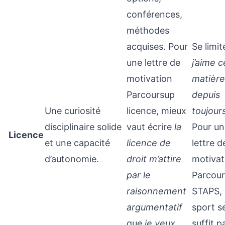
conférences,
méthodes
acquises. Pour
Se limit
une lettre de
j’aime c
motivation
matière
Parcoursup
depuis
Une curiosité
licence, mieux
toujour
disciplinaire solide
vaut écrire
la
Pour un
Licence
et une capacité
licence de
lettre d
d’autonomie.
droit m’attire
motivat
par le
Parcou
raisonnement
STAPS, 
argumentatif
sport s
que
je veux
suffit p