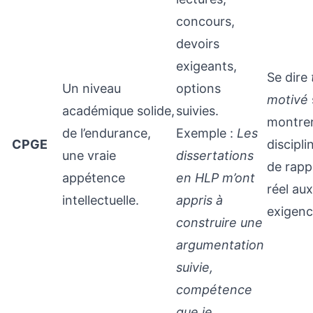
concours,
devoirs
exigeants,
Se dire
Un niveau
options
motivé
académique solide,
suivies.
montre
de l’endurance,
Exemple :
Les
CPGE
discipli
une vraie
dissertations
de rapp
appétence
en HLP m’ont
réel aux
intellectuelle.
appris à
exigenc
construire une
argumentation
suivie,
compétence
que je