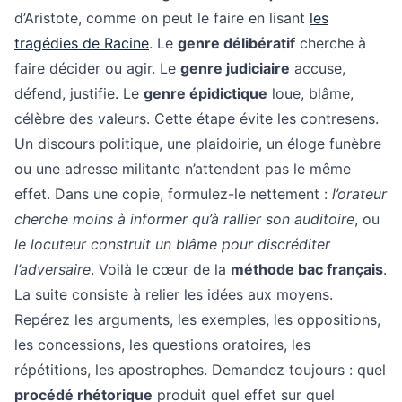
d’Aristote, comme on peut le faire en lisant
les
tragédies de Racine
. Le
genre délibératif
cherche à
faire décider ou agir. Le
genre judiciaire
accuse,
défend, justifie. Le
genre épidictique
loue, blâme,
célèbre des valeurs. Cette étape évite les contresens.
Un discours politique, une plaidoirie, un éloge funèbre
ou une adresse militante n’attendent pas le même
effet. Dans une copie, formulez-le nettement :
l’orateur
cherche moins à informer qu’à rallier son auditoire
, ou
le locuteur construit un blâme pour discréditer
l’adversaire
. Voilà le cœur de la
méthode bac français
.
La suite consiste à relier les idées aux moyens.
Repérez les arguments, les exemples, les oppositions,
les concessions, les questions oratoires, les
répétitions, les apostrophes. Demandez toujours : quel
procédé rhétorique
produit quel effet sur quel