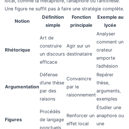
local, comme la métaphore, l’anaphore ou l’antithèse.
Une figure ne suffit pas à faire une stratégie complète.
Définition
Fonction
Exemple au
Notion
simple
principale
lycée
Analyser
Art de
comment un
construire
Agir sur un
Rhétorique
orateur
un discours
destinataire
emporte
efficace
l’adhésion
Défense
Repérer
Convaincre
d’une thèse
thèse,
Argumentation
par le
par des
arguments,
raisonnement
raisons
exemples
Étudier une
Procédés
Renforcer un
anaphore ou
Figures
de langage
effet local
une
ponctuels