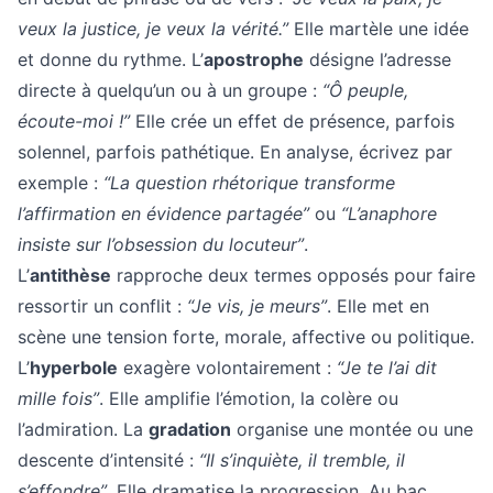
veux la justice, je veux la vérité.”
Elle martèle une idée
et donne du rythme. L’
apostrophe
désigne l’adresse
directe à quelqu’un ou à un groupe :
“Ô peuple,
écoute-moi !”
Elle crée un effet de présence, parfois
solennel, parfois pathétique. En analyse, écrivez par
exemple :
“La question rhétorique transforme
l’affirmation en évidence partagée”
ou
“L’anaphore
insiste sur l’obsession du locuteur”
.
L’
antithèse
rapproche deux termes opposés pour faire
ressortir un conflit :
“Je vis, je meurs”
. Elle met en
scène une tension forte, morale, affective ou politique.
L’
hyperbole
exagère volontairement :
“Je te l’ai dit
mille fois”
. Elle amplifie l’émotion, la colère ou
l’admiration. La
gradation
organise une montée ou une
descente d’intensité :
“Il s’inquiète, il tremble, il
s’effondre”
. Elle dramatise la progression. Au bac,