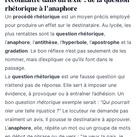
rhétorique à l'anaphore
Un
procédé rhétorique
est un moyen précis employé
pour produire un effet sur le destinataire. Au lycée, les
plus rentables sont la
question rhétorique
,
l’
anaphore
, l’
antithèse
, l’
hyperbole
, l’
apostrophe
et la
gradation
. Le bon réflexe n’est pas seulement de les
nommer, mais d’expliquer
ce qu’ils font
dans le
passage.
La
question rhétorique
est une fausse question qui
n’attend pas de réponse. Elle sert à imposer une
évidence, à provoquer ou à entraîner l’adhésion. Un
bon
question rhétorique exemple
serait :
“Qui pourrait
nier une telle injustice ?”
Le locuteur ne demande pas
vraiment un avis. Il pousse le destinataire à approuver.
L’
anaphore
, elle, répète un mot ou un groupe de mots
en début de phrase ou de vers :
“Je veux la paix, je