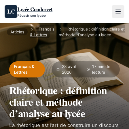
Aller au contenu
Lycée Condorcet
LC
Réussir son lycée
Français
Rhétorique : définition claire et
Articles
& Lettres
méthode d’analyse au lycée
Français &
28 avril
17 min de
Lettres
2026
lecture
Rhétorique : définition
claire et méthode
d’analyse au lycée
La rhétorique est l’art de construire un discours