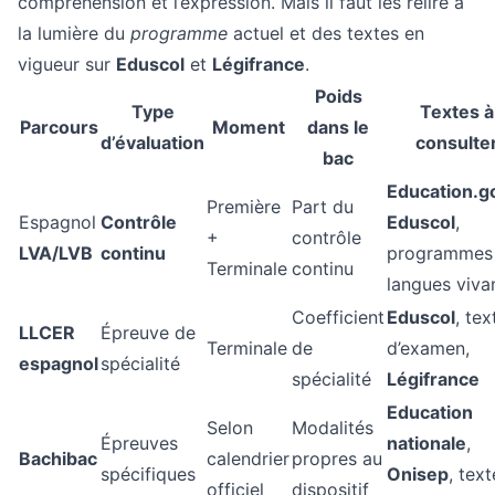
compréhension et l’expression. Mais il faut les relire à
la lumière du
programme
actuel et des textes en
vigueur sur
Eduscol
et
Légifrance
.
Poids
Type
Textes à
Parcours
Moment
dans le
d’évaluation
consulte
bac
Education.g
Première
Part du
Espagnol
Contrôle
Eduscol
,
+
contrôle
LVA/LVB
continu
programmes
Terminale
continu
langues viva
Coefficient
Eduscol
, tex
LLCER
Épreuve de
Terminale
de
d’examen,
espagnol
spécialité
spécialité
Légifrance
Education
Selon
Modalités
Épreuves
nationale
,
Bachibac
calendrier
propres au
spécifiques
Onisep
, text
officiel
dispositif