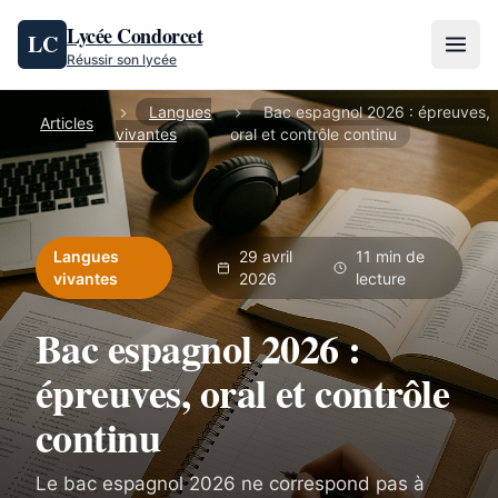
Aller au contenu
Lycée Condorcet
LC
Réussir son lycée
Langues
Bac espagnol 2026 : épreuves,
Articles
vivantes
oral et contrôle continu
Langues
29 avril
11 min de
vivantes
2026
lecture
Bac espagnol 2026 :
épreuves, oral et contrôle
continu
Le bac espagnol 2026 ne correspond pas à